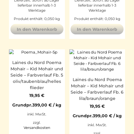
Lieferzeit:
Sofort ab Lager
Lieferzeit:
Sofort ab Lager
lieferbar innerhalb 1-3
lieferbar innerhalb 1-3
Werktage
Werktage
Produkt enthält: 0,050
kg
Produkt enthält: 0,050
kg
In den Warenkorb
In den Warenkorb
Laines du Nord Poema
Mohair – Kid Mohair und
Seide – Farbverlauf Fb. 5
Laines du Nord Poema
oliv/taubenblau/helles
Mohair – Kid Mohair und
flieder
Seide – Farbverlauf Fb. 6
19,95
€
lila/braun/orange
Grundpr.
399,00
€
/
kg
19,95
€
inkl. MwSt.
Grundpr.
399,00
€
/
kg
zzgl.
inkl. MwSt.
Versandkosten
zzgl.