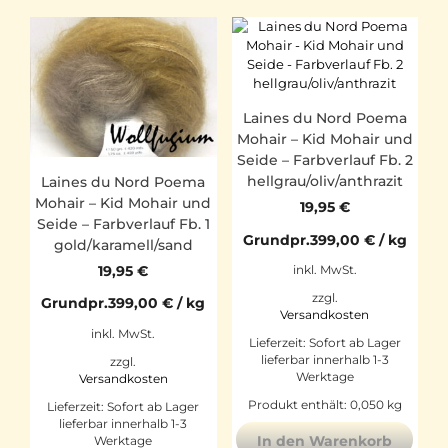
Laines du Nord Poema
Mohair – Kid Mohair und
Seide – Farbverlauf Fb. 2
hellgrau/oliv/anthrazit
Laines du Nord Poema
Mohair – Kid Mohair und
19,95
€
Seide – Farbverlauf Fb. 1
Grundpr.
399,00
€
/
kg
gold/karamell/sand
19,95
€
inkl. MwSt.
zzgl.
Grundpr.
399,00
€
/
kg
Versandkosten
inkl. MwSt.
Lieferzeit:
Sofort ab Lager
lieferbar innerhalb 1-3
zzgl.
Werktage
Versandkosten
Produkt enthält: 0,050
kg
Lieferzeit:
Sofort ab Lager
lieferbar innerhalb 1-3
In den Warenkorb
Werktage