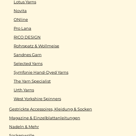
Lotus Yarns
Novita
ONline
Pro Lana
RICO DESIGN
Rohrspatz & Wollmeise
Sandnes Garn
Selected Yarns
Symfonie Hand-Dyed Yarns
The Yarn Specialist
Urth Yarns
West Yorkshire Spinners
Gestrickte Accessoires, Kleidung & Socken
Magazine & Einzelblattanleitungen
Nadeln & Mehr
Sockenwolle