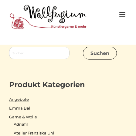
Skip
to
Tog
content
nav
Suchen
nach:
Produkt Kategorien
Angebote
Emma Ball
Garne & Wolle
Adriafil
Atelier Franziska Uhl