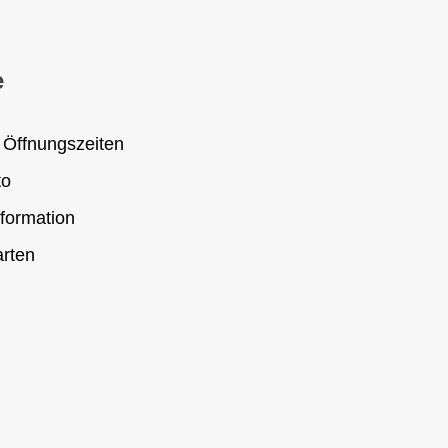
e
 Öffnungszeiten
to
formation
rten