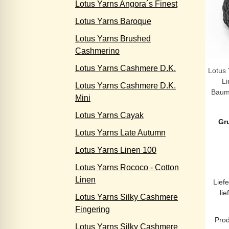
Lotus Yarns Angora´s Finest
Lotus Yarns Baroque
Lotus Yarns Brushed
Cashmerino
Lotus Yarns Cashmere D.K.
Lotus
L
Lotus Yarns Cashmere D.K.
Baumw
Mini
Lotus Yarns Cayak
Gr
Lotus Yarns Late Autumn
Lotus Yarns Linen 100
Lotus Yarns Rococo - Cotton
Linen
Liefe
lie
Lotus Yarns Silky Cashmere
Fingering
Prod
Lotus Yarns Silky Cashmere