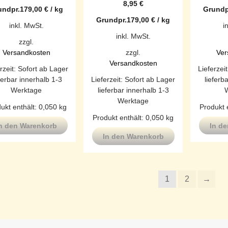
8,95
€
undpr.
179,00
€
/
kg
Grundp
Grundpr.
179,00
€
/
kg
inkl. MwSt.
i
inkl. MwSt.
zzgl.
Versandkosten
zzgl.
Ver
Versandkosten
rzeit:
Sofort ab Lager
Lieferzei
ferbar innerhalb 1-3
Lieferzeit:
Sofort ab Lager
lieferb
Werktage
lieferbar innerhalb 1-3
Werktage
ukt enthält: 0,050
kg
Produkt 
Produkt enthält: 0,050
kg
n den Warenkorb
In d
In den Warenkorb
1
2
→