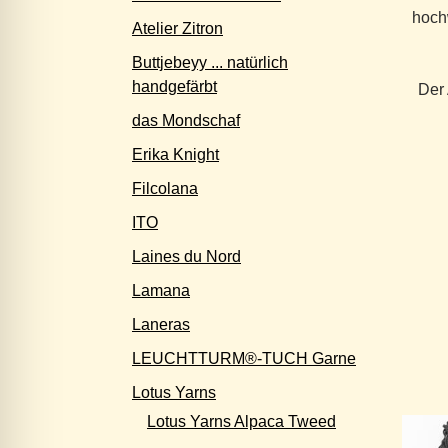
hoch
Atelier Zitron
Buttjebeyy ... natürlich
handgefärbt
Der 
das Mondschaf
Erika Knight
Filcolana
ITO
Laines du Nord
Lamana
Laneras
LEUCHTTURM®-TUCH Garne
Lotus Yarns
Lotus Yarns Alpaca Tweed