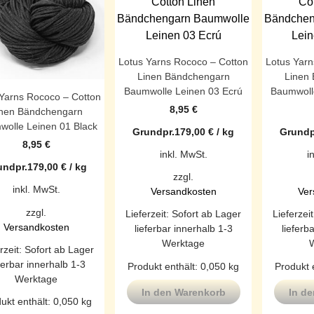
Lotus Yarns Rococo – Cotton
Lotus Yarn
Linen Bändchengarn
Linen
Baumwolle Leinen 03 Ecrú
Baumwoll
 Yarns Rococo – Cotton
8,95
€
inen Bändchengarn
olle Leinen 01 Black
Grundpr.
179,00
€
/
kg
Grundp
8,95
€
inkl. MwSt.
i
undpr.
179,00
€
/
kg
zzgl.
inkl. MwSt.
Versandkosten
Ver
zzgl.
Lieferzeit:
Sofort ab Lager
Lieferzei
Versandkosten
lieferbar innerhalb 1-3
lieferb
Werktage
rzeit:
Sofort ab Lager
ferbar innerhalb 1-3
Produkt enthält: 0,050
kg
Produkt 
Werktage
In den Warenkorb
In d
ukt enthält: 0,050
kg