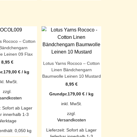
s Rococo – Cotton
 Bändchengarn
e Leinen 09 Flax
8,95
€
Lotus Yarns Rococo – Cotton
Linen Bändchengarn
r.
179,00
€
/
kg
Baumwolle Leinen 10 Mustard
nkl. MwSt.
8,95
€
zzgl.
Grundpr.
179,00
€
/
kg
sandkosten
inkl. MwSt.
t:
Sofort ab Lager
zzgl.
ar innerhalb 1-3
Versandkosten
Werktage
Lieferzeit:
Sofort ab Lager
enthält: 0,050
kg
lieferbar innerhalb 1-3