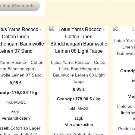
n den Warenkorb
Lotus Yarn
Linen
Baumwoll
 Yarns Rococo – Cotton
Lotus Yarns Rococo – Cotton
inen Bändchengarn
Linen Bändchengarn
Grundp
wolle Leinen 07 Sand
Baumwolle Leinen 08 Light
i
Taupe
8,95
€
8,95
€
undpr.
179,00
€
/
kg
Ver
Grundpr.
179,00
€
/
kg
inkl. MwSt.
Lieferzei
inkl. MwSt.
zzgl.
lieferb
Versandkosten
zzgl.
Versandkosten
rzeit:
Sofort ab Lager
Produkt 
ferbar innerhalb 1-3
Lieferzeit:
Sofort ab Lager