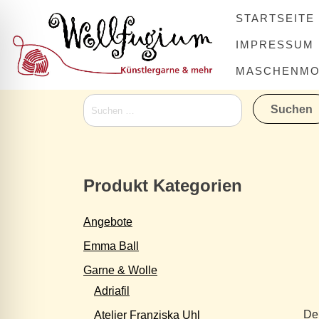
Skip
STARTSEITE
to
content
IMPRESSUM
MASCHENMOV
Suchen
nach:
Produkt Kategorien
Angebote
Emma Ball
Garne & Wolle
Adriafil
Der
Atelier Franziska Uhl