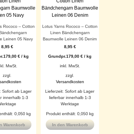
s Rococo – Cotton
Lotus Yarns Rococo – Cotton
 Bändchengarn
Linen Bändchengarn
e Leinen 05 Navy
Baumwolle Leinen 06 Denim
8,95
€
8,95
€
r.
179,00
€
/
kg
Grundpr.
179,00
€
/
kg
nkl. MwSt.
inkl. MwSt.
zzgl.
zzgl.
sandkosten
Versandkosten
t:
Sofort ab Lager
Lieferzeit:
Sofort ab Lager
ar innerhalb 1-3
lieferbar innerhalb 1-3
Werktage
Werktage
enthält: 0,050
kg
Produkt enthält: 0,050
kg
en Warenkorb
In den Warenkorb