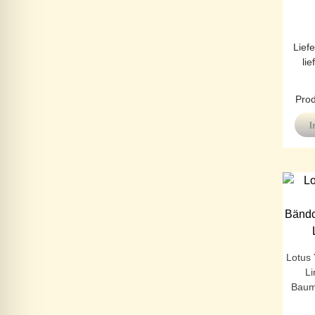
Liefe
lie
Prod
I
Lotus
L
Baumw