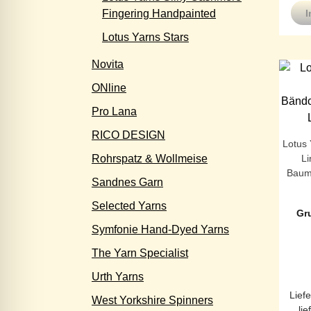
Fingering Handpainted
I
Lotus Yarns Stars
Novita
ONline
Pro Lana
RICO DESIGN
Lotus
L
Rohrspatz & Wollmeise
Baum
Sandnes Garn
Selected Yarns
Gr
Symfonie Hand-Dyed Yarns
The Yarn Specialist
Urth Yarns
Liefe
West Yorkshire Spinners
lie