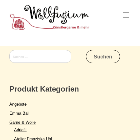
Skip
to
Tog
content
nav
Suchen
nach:
Produkt Kategorien
Angebote
Emma Ball
Garne & Wolle
Adriafil
Atelier Franziska Uhl