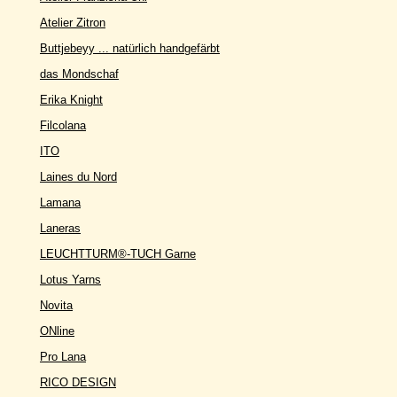
Atelier Zitron
Buttjebeyy ... natürlich handgefärbt
das Mondschaf
Erika Knight
Filcolana
ITO
Laines du Nord
Lamana
Laneras
LEUCHTTURM®-TUCH Garne
Lotus Yarns
Novita
ONline
Pro Lana
RICO DESIGN