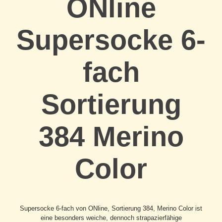
ONline
Supersocke 6-
fach
Sortierung
384 Merino
Color
Supersocke 6-fach von ONline, Sortierung 384, Merino Color ist
eine besonders weiche, dennoch strapazierfähige