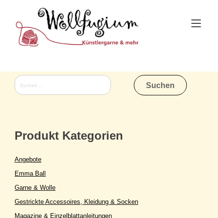
Skip
to
Tog
content
nav
Suchen
nach:
Produkt Kategorien
Angebote
Emma Ball
Garne & Wolle
Gestrickte Accessoires, Kleidung & Socken
Magazine & Einzelblattanleitungen