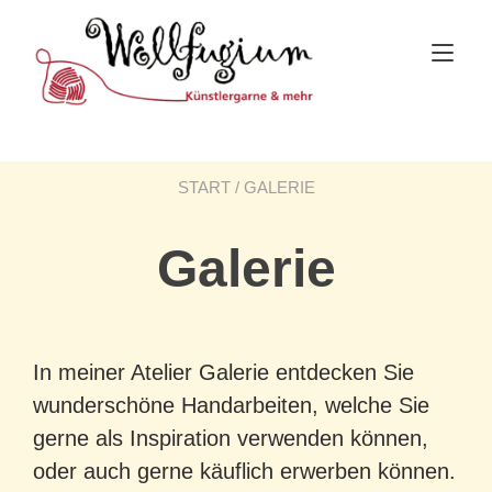
Skip
to
Tog
content
nav
START
/ GALERIE
Galerie
In meiner Atelier Galerie entdecken Sie
wunderschöne Handarbeiten, welche Sie
gerne als Inspiration verwenden können,
oder auch gerne käuflich erwerben können.