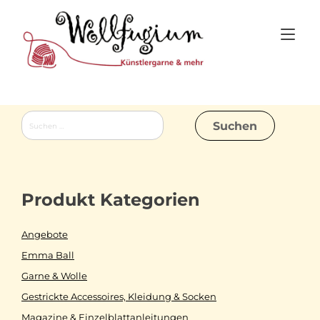
Skip
to
Tog
content
nav
Suchen
nach:
Produkt Kategorien
Angebote
Emma Ball
Garne & Wolle
Gestrickte Accessoires, Kleidung & Socken
Magazine & Einzelblattanleitungen