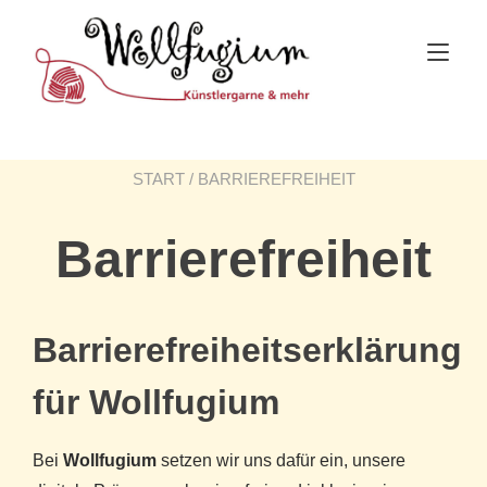
Skip
to
Tog
content
nav
START
/ BARRIEREFREIHEIT
Barrierefreiheit
Barrierefreiheitserklärung
für Wollfugium
Bei
Wollfugium
setzen wir uns dafür ein, unsere