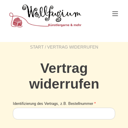
Skip
to
Tog
content
nav
START
/ VERTRAG WIDERRUFEN
Vertrag
widerrufen
Identifizierung des Vertrags, z.B. Bestellnummer
*