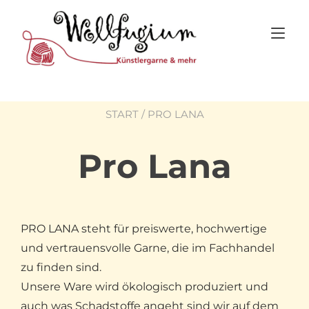
Skip
to
Tog
content
nav
START
/ PRO LANA
Pro Lana
PRO LANA steht für preiswerte, hochwertige
und vertrauensvolle Garne, die im Fachhandel
zu finden sind.
Unsere Ware wird ökologisch produziert und
auch was Schadstoffe angeht sind wir auf dem