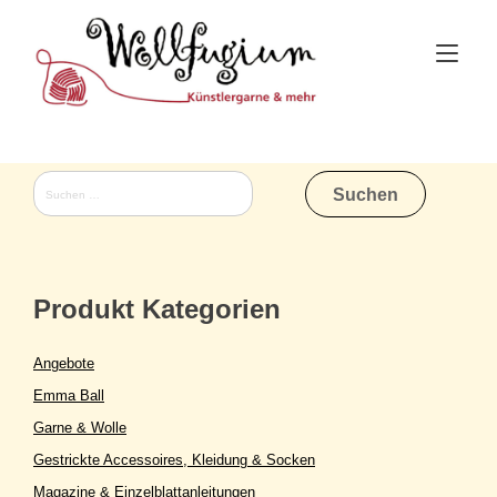
Skip
to
Tog
content
nav
Suchen
nach:
Produkt Kategorien
Angebote
Emma Ball
Garne & Wolle
Gestrickte Accessoires, Kleidung & Socken
Magazine & Einzelblattanleitungen