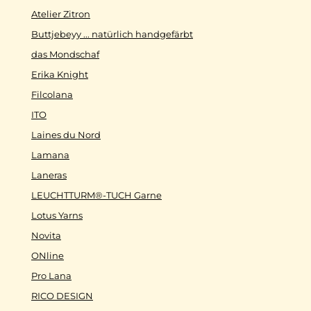
Atelier Zitron
Buttjebeyy ... natürlich handgefärbt
das Mondschaf
Erika Knight
Filcolana
ITO
Laines du Nord
Lamana
Laneras
LEUCHTTURM®-TUCH Garne
Lotus Yarns
Novita
ONline
Pro Lana
RICO DESIGN