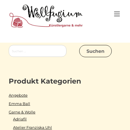
Skip
to
Tog
content
nav
Suchen
nach:
Produkt Kategorien
Angebote
Emma Ball
Garne & Wolle
Adriafil
Atelier Franziska Uhl