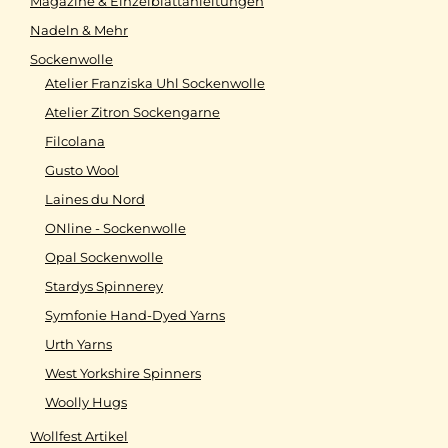
Magazine & Einzelblattanleitungen
Nadeln & Mehr
Sockenwolle
Atelier Franziska Uhl Sockenwolle
Atelier Zitron Sockengarne
Filcolana
Gusto Wool
Laines du Nord
ONline - Sockenwolle
Opal Sockenwolle
Stardys Spinnerey
Symfonie Hand-Dyed Yarns
Urth Yarns
West Yorkshire Spinners
Woolly Hugs
Wollfest Artikel