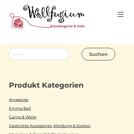
Skip
to
Tog
content
nav
Suchen
nach:
Produkt Kategorien
Angebote
Emma Ball
Garne & Wolle
Gestrickte Accessoires, Kleidung & Socken