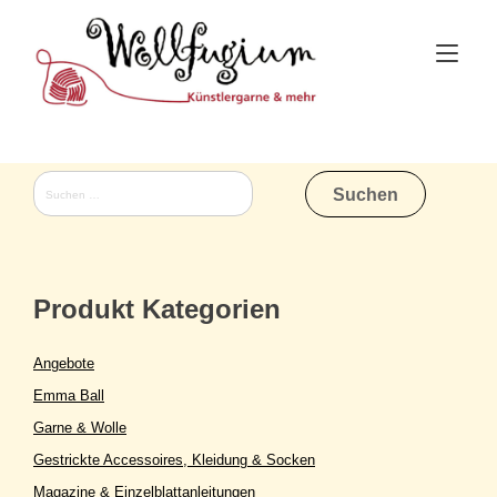
Skip
to
Tog
content
nav
Suchen
nach:
Produkt Kategorien
Angebote
Emma Ball
Garne & Wolle
Gestrickte Accessoires, Kleidung & Socken
Magazine & Einzelblattanleitungen