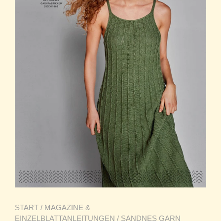
START
/
MAGAZINE &
EINZELBLATTANLEITUNGEN
/ SANDNES GARN