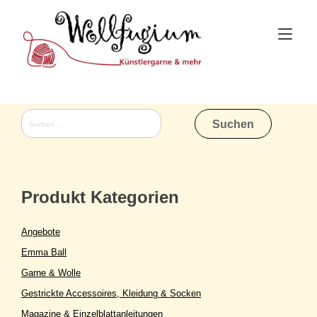
Skip
to
Tog
content
nav
Suchen
nach:
Produkt Kategorien
Angebote
Emma Ball
Garne & Wolle
Gestrickte Accessoires, Kleidung & Socken
Magazine & Einzelblattanleitungen