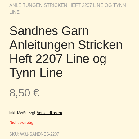
ANLEITUNGEN STRICKEN HEFT 2207 LINE OG TYNN
LINE
Sandnes Garn
Anleitungen Stricken
Heft 2207 Line og
Tynn Line
8,50
€
inkl. MwSt.
zzgl.
Versandkosten
Nicht vorrätig
SKU:
W31-SANDNES-2207