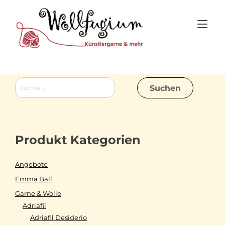
Skip
to
Tog
content
nav
Suchen
nach:
Produkt Kategorien
Angebote
Emma Ball
Garne & Wolle
Adriafil
Adriafil Desiderio