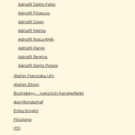
Adriafil Detto Fatto
Adriafil Filopuro
Adriafil Gipsy
Adriafil Matita
Adriafil NaturAMA
Adriafil Parigi
Adriafil Regina
Adriafil Stella Polare
Atelier Franziska Uhl
Atelier Zitron
Buttjebeyy ... natürlich handgefärbt
das Mondschaf
Erika Knight
Filcolana
ITO