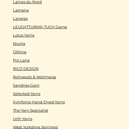
Laines du Nord
Lamana
Laneras
LEUCHTTURM®-TUCH Garne
Lotus Yarns
Novita
ONline
Pro Lana
RICO DESIGN
Rohrspatz & Wollmeise
Sandnes Garn
Selected Yarns
Symfonie Hand-Dyed Yarns
The Yarn Specialist
Urth Yarns
West Yorkshire Spinners