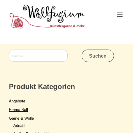
Skip
to
Tog
content
nav
Suchen
nach:
Produkt Kategorien
Angebote
Emma Ball
Garne & Wolle
Adriafil