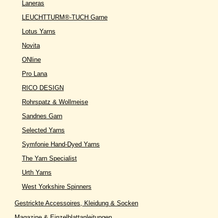
Laneras
LEUCHTTURM®-TUCH Garne
Lotus Yarns
Novita
ONline
Pro Lana
RICO DESIGN
Rohrspatz & Wollmeise
Sandnes Garn
Selected Yarns
Symfonie Hand-Dyed Yarns
The Yarn Specialist
Urth Yarns
West Yorkshire Spinners
Gestrickte Accessoires, Kleidung & Socken
Magazine & Einzelblattanleitungen