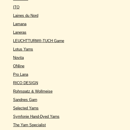
ITO
Laines du Nord
Lamana
Laneras
LEUCHTTURM®-TUCH Garne
Lotus Yarns
Novita
ONline
Pro Lana
RICO DESIGN
Rohrspatz & Wollmeise
Sandnes Garn
Selected Yarns
Symfonie Hand-Dyed Yarns
The Yarn Specialist