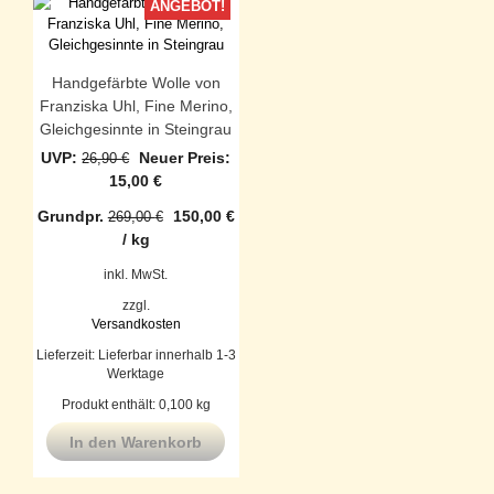
ANGEBOT!
Handgefärbte Wolle von
Franziska Uhl, Fine Merino,
Gleichgesinnte in Steingrau
Ursprünglicher
UVP:
Neuer Preis:
26,90
€
Preis
Aktueller
15,00
€
war:
Preis
Grundpr.
150,00
€
269,00
€
26,90 €
ist:
/
kg
15,00 €.
inkl. MwSt.
zzgl.
Versandkosten
Lieferzeit:
Lieferbar innerhalb 1-3
Werktage
Produkt enthält: 0,100
kg
In den Warenkorb