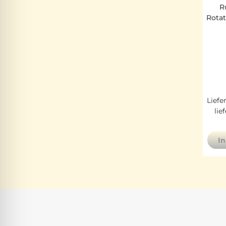
R
Rota
Liefe
lie
I