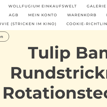
WOLLFUGIUM EINKAUFSWELT
GALERIE
AGB
MEIN KONTO
WARENKORB
IE (STRICKEN IM KINO)
COOKIE-RICHTLIN
Tulip B
Rundstrick
Rotationste