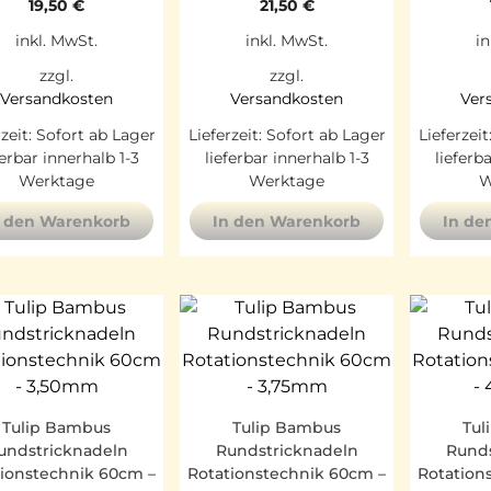
19,50
€
21,50
€
inkl. MwSt.
inkl. MwSt.
in
zzgl.
zzgl.
Versandkosten
Versandkosten
Ver
rzeit:
Sofort ab Lager
Lieferzeit:
Sofort ab Lager
Lieferzeit
ferbar innerhalb 1-3
lieferbar innerhalb 1-3
lieferb
Werktage
Werktage
W
n den Warenkorb
In den Warenkorb
In de
Tulip Bambus
Tulip Bambus
Tul
undstricknadeln
Rundstricknadeln
Runds
tionstechnik 60cm –
Rotationstechnik 60cm –
Rotation