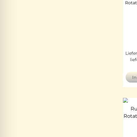
Rota
Liefe
lie
I