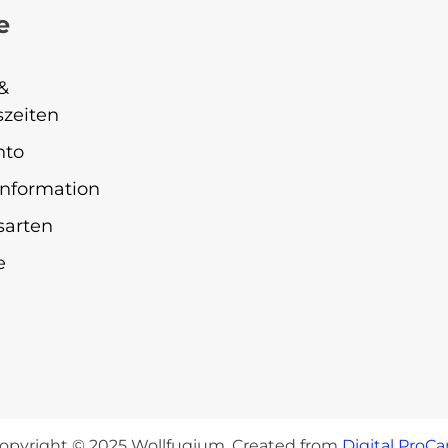
e
&
zeiten
nto
nformation
sarten
e
opyright © 2025 Wollfugium. Created from
Digital ProCa