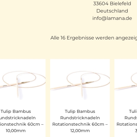
33604 Bielefeld
Deutschland
info@lamana.de
Alle 16 Ergebnisse werden angezei
Tulip Bambus
Tulip Bambus
Tul
undstricknadeln
Rundstricknadeln
Runds
tionstechnik 60cm –
Rotationstechnik 60cm –
Rotation
10,00mm
12,00mm