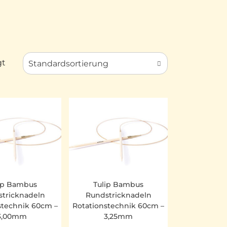
gt
Standardsortierung
ip Bambus
Tulip Bambus
tricknadeln
Rundstricknadeln
stechnik 60cm –
Rotationstechnik 60cm –
3,00mm
3,25mm