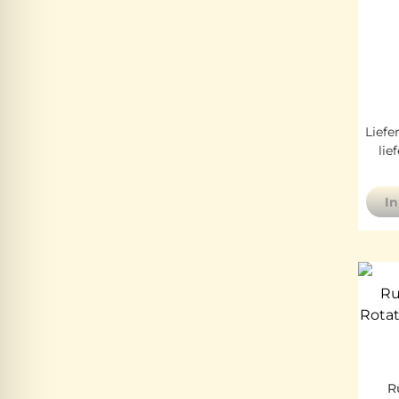
Liefe
lie
I
R