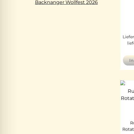
Backnanger Wollfest 2026
Liefe
lie
I
R
Rota