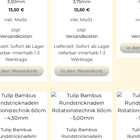
3,50mm
3,75mm
13,50
€
13,50
€
inkl. MwSt.
inkl. MwSt.
in
zzgl.
zzgl.
Versandkosten
Versandkosten
Ver
rzeit:
Sofort ab Lager
Lieferzeit:
Sofort ab Lager
In de
ferbar innerhalb 1-3
lieferbar innerhalb 1-3
Werktage
Werktage
n den Warenkorb
In den Warenkorb
Tulip Bambus
Tulip Bambus
Tul
undstricknadeln
Rundstricknadeln
Runds