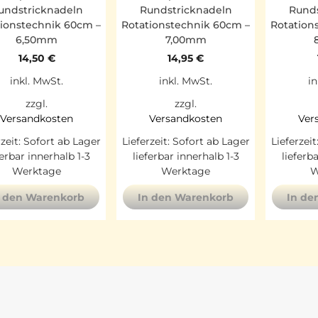
undstricknadeln
Rundstricknadeln
Runds
tionstechnik 60cm –
Rotationstechnik 60cm –
Rotation
6,50mm
7,00mm
14,50
€
14,95
€
inkl. MwSt.
inkl. MwSt.
in
zzgl.
zzgl.
Versandkosten
Versandkosten
Ver
rzeit:
Sofort ab Lager
Lieferzeit:
Sofort ab Lager
Lieferzeit
ferbar innerhalb 1-3
lieferbar innerhalb 1-3
lieferb
Werktage
Werktage
W
n den Warenkorb
In den Warenkorb
In de