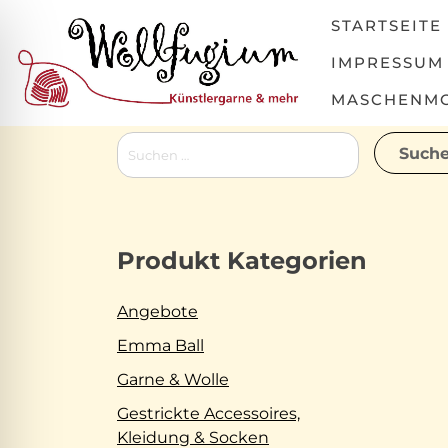
Skip
STARTSEITE
to
content
IMPRESSUM
MASCHENMOV
Suchen
nach:
Produkt Kategorien
Angebote
Emma Ball
Garne & Wolle
Gestrickte Accessoires,
Kleidung & Socken