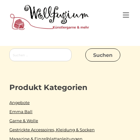
Skip
to
Tog
content
nav
Suchen
nach:
Produkt Kategorien
Angebote
Emma Ball
Garne & Wolle
Gestrickte Accessoires, Kleidung & Socken
Magazine & Einzelblattanleitungen