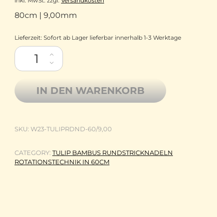
inkl. MwSt.
zzgl.
Versandkosten
80cm | 9,00mm
Lieferzeit:
Sofort ab Lager lieferbar innerhalb 1-3 Werktage
Tulip Bambus Rundstricknadeln Rotationstechnik 60cm - 9,
IN DEN WARENKORB
SKU:
W23-TULIPRDND-60/9,00
CATEGORY:
TULIP BAMBUS RUNDSTRICKNADELN
ROTATIONSTECHNIK IN 60CM