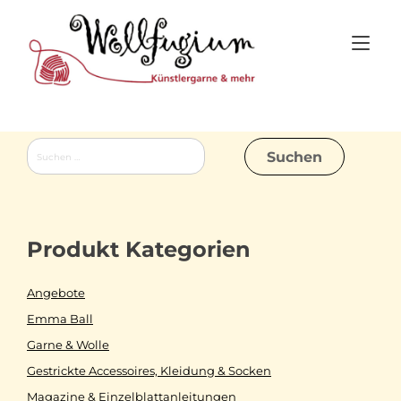
Skip
to
Tog
content
nav
Suchen
nach:
Produkt Kategorien
Angebote
Emma Ball
Garne & Wolle
Gestrickte Accessoires, Kleidung & Socken
Magazine & Einzelblattanleitungen