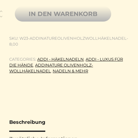
addiNature Olivenholz-Wollhäkelnadel 17,5cm 8,00mm Menge
IN DEN WARENKORB
SKU:
W23-ADDINATUREOLIVENHOLZWOLLHÄKELNADEL-
8,00
CATEGORIES:
ADDI - HÄKELNADELN
,
ADDI - LUXUS FÜR
DIE HÄNDE
,
ADDINATURE OLIVENHOLZ-
WOLLHÄKELNADEL
,
NADELN & MEHR
Beschreibung