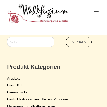
Skip
to
Tog
content
nav
Suchen
nach:
Produkt Kategorien
Angebote
Emma Ball
Garne & Wolle
Gestrickte Accessoires, Kleidung & Socken
Magazine & Einzelblattanleitungen