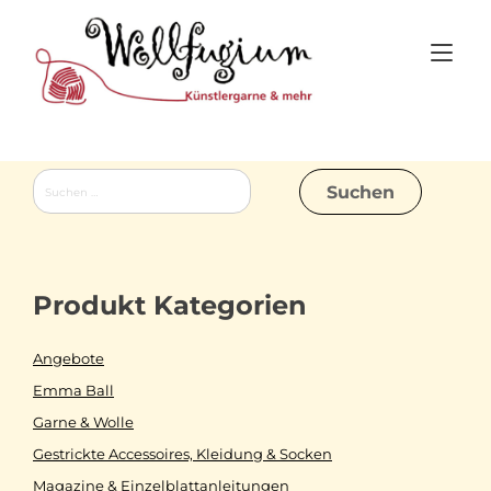
Skip
to
Tog
content
nav
Suchen
nach:
Produkt Kategorien
Angebote
Emma Ball
Garne & Wolle
Gestrickte Accessoires, Kleidung & Socken
Magazine & Einzelblattanleitungen