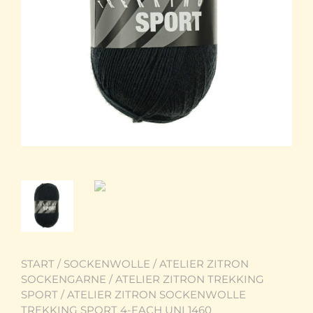
START
/
SOCKENWOLLE
/
ATELIER ZITRON
SOCKENGARNE
/
ATELIER ZITRON TREKKING
SPORT
/ ATELIER ZITRON SOCKENWOLLE
TREKKING SPORT 4-FACH UNI 1460