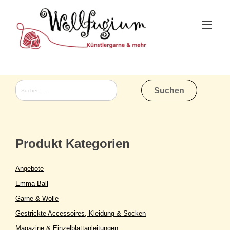
Skip
to
Tog
content
nav
Suchen
nach:
Produkt Kategorien
Angebote
Emma Ball
Garne & Wolle
Gestrickte Accessoires, Kleidung & Socken
Magazine & Einzelblattanleitungen