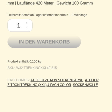
mm | Lauflänge 420 Meter | Gewicht 100 Gramm
Lieferzeit:
Sofort ab Lager lieferbar innerhalb 1-3 Werktage
Atelier Zitron Sockenwolle Trekking (XXL) 4-fach Color 815 Menge
IN DEN WARENKORB
Produkt enthält: 0,100
kg
SKU:
W32-TREKKINGXXL4F-815
CATEGORIES:
ATELIER ZITRON SOCKENGARNE
,
ATELIER
ZITRON TREKKING (XXL) 4-FACH COLOR
,
SOCKENWOLLE