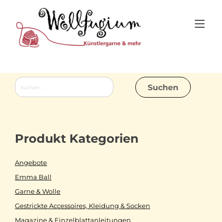
Skip
to
Tog
content
nav
Suchen
nach:
Produkt Kategorien
Angebote
Emma Ball
Garne & Wolle
Gestrickte Accessoires, Kleidung & Socken
Magazine & Einzelblattanleitungen