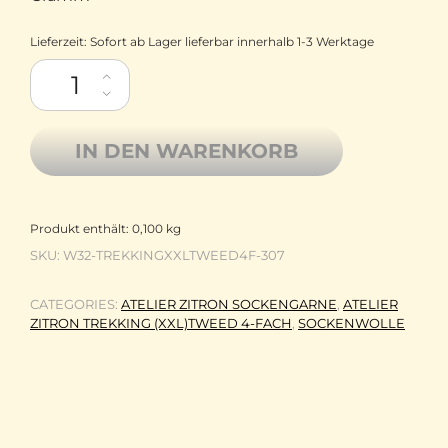
Lieferzeit:
Sofort ab Lager lieferbar innerhalb 1-3 Werktage
Atelier Zitron Sockenwolle Trekking XXL Tweed 4-fach 307 Leu
IN DEN WARENKORB
Produkt enthält: 0,100
kg
SKU:
W32-TREKKINGXXLTWEED4F-307
CATEGORIES:
ATELIER ZITRON SOCKENGARNE
,
ATELIER
ZITRON TREKKING (XXL)TWEED 4-FACH
,
SOCKENWOLLE