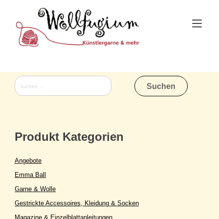
Skip
to
Tog
content
nav
Suchen
nach:
Produkt Kategorien
Angebote
Emma Ball
Garne & Wolle
Gestrickte Accessoires, Kleidung & Socken
Magazine & Einzelblattanleitungen