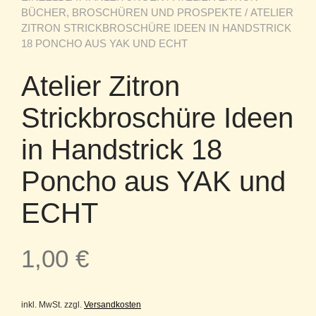
BÜCHER, BROSCHÜREN UND PROSPEKTE
/ ATELIER
ZITRON STRICKBROSCHÜRE IDEEN IN HANDSTRICK
18 PONCHO AUS YAK UND ECHT
Atelier Zitron
Strickbroschüre Ideen
in Handstrick 18
Poncho aus YAK und
ECHT
1,00
€
inkl. MwSt.
zzgl.
Versandkosten