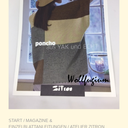
START
/
MAGAZINE &
EINZELBLATTANLEITUNGEN
/
ATELIER ZITRON