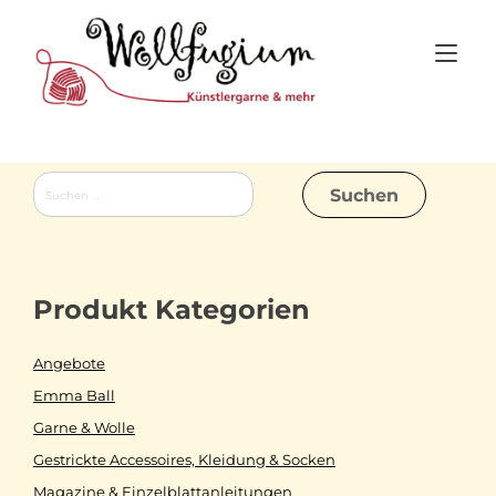
Skip
to
Tog
content
nav
Suchen
nach:
Produkt Kategorien
Angebote
Emma Ball
Garne & Wolle
Gestrickte Accessoires, Kleidung & Socken
Magazine & Einzelblattanleitungen