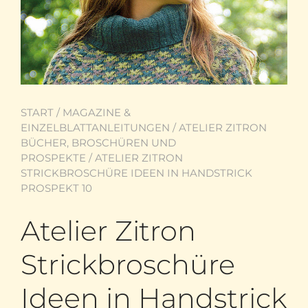
START
/
MAGAZINE &
EINZELBLATTANLEITUNGEN
/
ATELIER ZITRON
BÜCHER, BROSCHÜREN UND
PROSPEKTE
/ ATELIER ZITRON
STRICKBROSCHÜRE IDEEN IN HANDSTRICK
PROSPEKT 10
Atelier Zitron
Strickbroschüre
Ideen in Handstrick