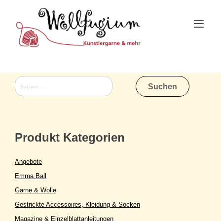
Skip
to
Tog
content
nav
Suchen
nach:
Produkt Kategorien
Angebote
Emma Ball
Garne & Wolle
Gestrickte Accessoires, Kleidung & Socken
Magazine & Einzelblattanleitungen