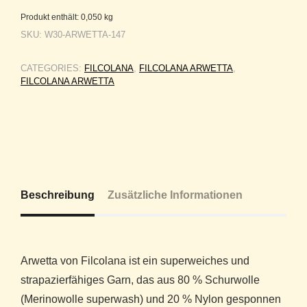
Produkt enthält: 0,050
kg
SKU:
W30-ARWETTA-147
CATEGORIES:
FILCOLANA
,
FILCOLANA ARWETTA
,
FILCOLANA ARWETTA
Beschreibung
Zusätzliche Informationen
Arwetta von Filcolana ist ein superweiches und
strapazierfähiges Garn, das aus 80 % Schurwolle
(Merinowolle superwash) und 20 % Nylon gesponnen