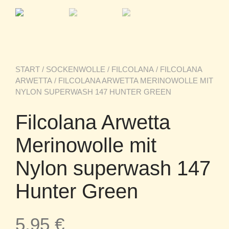
START
/
SOCKENWOLLE
/
FILCOLANA
/
FILCOLANA
ARWETTA
/ FILCOLANA ARWETTA MERINOWOLLE MIT
NYLON SUPERWASH 147 HUNTER GREEN
Filcolana Arwetta
Merinowolle mit
Nylon superwash 147
Hunter Green
5,95
€