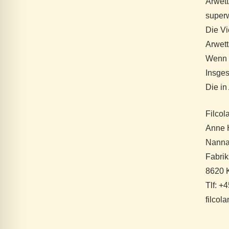
Arwett
super
Die Vi
Arwett
Wenn S
Insges
Die in
Filcol
Anne H
Nanna
Fabrik
8620 K
Tlf: +
filcol