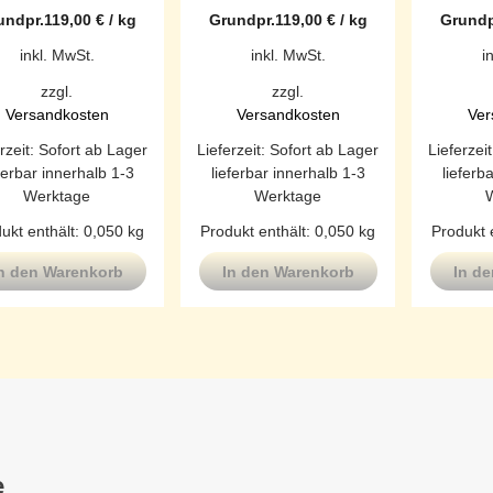
undpr.
119,00
€
/
kg
Grundpr.
119,00
€
/
kg
Grundp
inkl. MwSt.
inkl. MwSt.
i
zzgl.
zzgl.
Versandkosten
Versandkosten
Ver
rzeit:
Sofort ab Lager
Lieferzeit:
Sofort ab Lager
Lieferzei
ferbar innerhalb 1-3
lieferbar innerhalb 1-3
lieferb
Werktage
Werktage
ukt enthält: 0,050
kg
Produkt enthält: 0,050
kg
Produkt 
n den Warenkorb
In den Warenkorb
In d
e