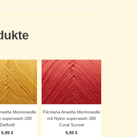
dukte
Arwetta Merinowolle
Filcolana Arwetta Merinowolle
n superwash 200
mit Nylon superwash 380
Daffodil
Coral Sunset
5,95
€
5,95
€