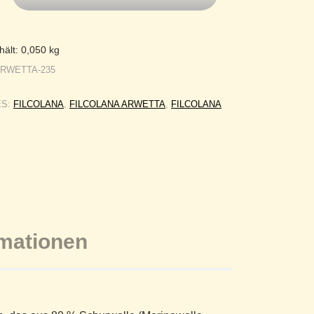
hält: 0,050
kg
ARWETTA-235
ES:
FILCOLANA
,
FILCOLANA ARWETTA
,
FILCOLANA
rmationen