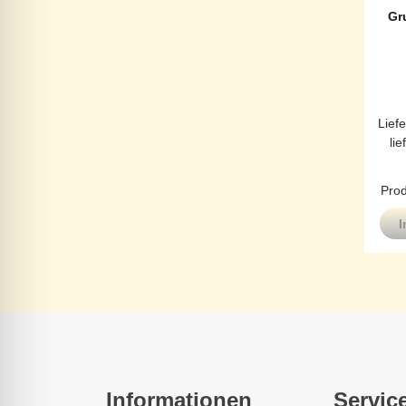
Gr
Liefe
lie
Prod
I
Informationen
Servic