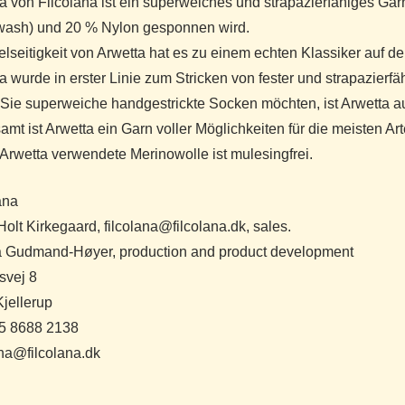
a von Filcolana ist ein superweiches und strapazierfähiges Ga
wash) und 20 % Nylon gesponnen wird.
elseitigkeit von Arwetta hat es zu einem echten Klassiker auf
a wurde in erster Linie zum Stricken von fester und strapazierfäh
ie superweiche handgestrickte Socken möchten, ist Arwetta a
amt ist Arwetta ein Garn voller Möglichkeiten für die meisten Ar
 Arwetta verwendete Merinowolle ist mulesingfrei.
ana
olt Kirkegaard, filcolana@filcolana.dk, sales.
 Gudmand-Høyer, production and product development
svej 8
jellerup
45 8688 2138
ana@filcolana.dk