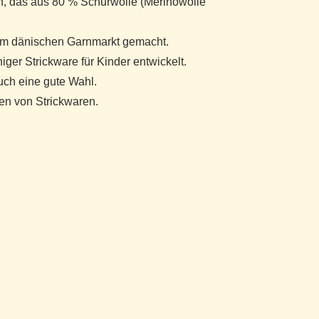
rn, das aus 80 % Schurwolle (Merinowolle
 dem dänischen Garnmarkt gemacht.
iger Strickware für Kinder entwickelt.
uch eine gute Wahl.
ten von Strickwaren.