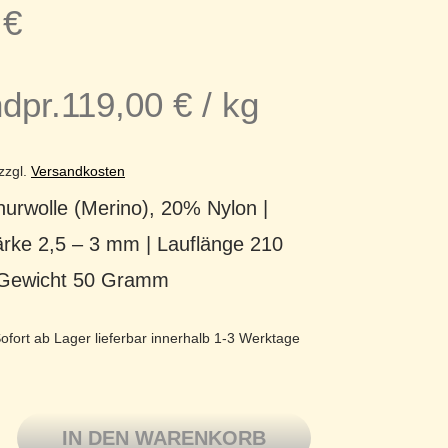
5
€
dpr.
119,00
€
/
kg
zzgl.
Versandkosten
urwolle (Merino), 20% Nylon |
ärke 2,5 – 3 mm | Lauflänge 210
 Gewicht 50 Gramm
ofort ab Lager lieferbar innerhalb 1-3 Werktage
 Arwetta Merinowolle mit Nylon superwash 235 Grape Royal Me
IN DEN WARENKORB