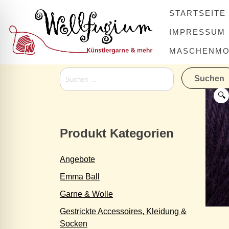
Skip
STARTSEITE
to
content
IMPRESSUM
MASCHENMOV
Suchen
nach:
🔍
Produkt Kategorien
Angebote
Emma Ball
Garne & Wolle
Gestrickte Accessoires, Kleidung &
Socken