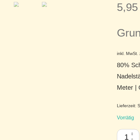
5,9
Grun
inkl. MwSt.
80% Sch
Nadelst
Meter |
Lieferzeit:
S
Vorrätig
Filcolana