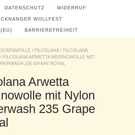
DATENSCHUTZ
WIDERRUF
ACKNANGER WOLLFEST
(EU)
BARRIEREFREIHEIT
OCKENWOLLE
/
FILCOLANA
/
FILCOLANA
/ FILCOLANA ARWETTA MERINOWOLLE MIT
UPERWASH 235 GRAPE ROYAL
olana Arwetta
inowolle mit Nylon
erwash 235 Grape
al