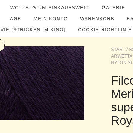
WOLLFUGIUM EINKAUFSWELT
GALERIE
AGB
MEIN KONTO
WARENKORB
B
IE (STRICKEN IM KINO)
COOKIE-RICHTLINIE 
START
/
S
ARWETTA
NYLON S
Filc
Mer
sup
Roy