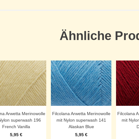
Ähnliche Pro
ana Arwetta Merinowolle
Filcolana Arwetta Merinowolle
Filcolana 
Nylon superwash 196
mit Nylon superwash 141
mit Nylo
French Vanilla
Alaskan Blue
D
5,95
€
5,95
€