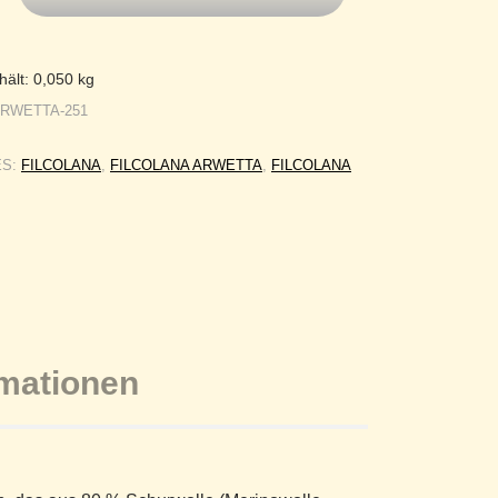
hält: 0,050
kg
ARWETTA-251
ES:
FILCOLANA
,
FILCOLANA ARWETTA
,
FILCOLANA
rmationen