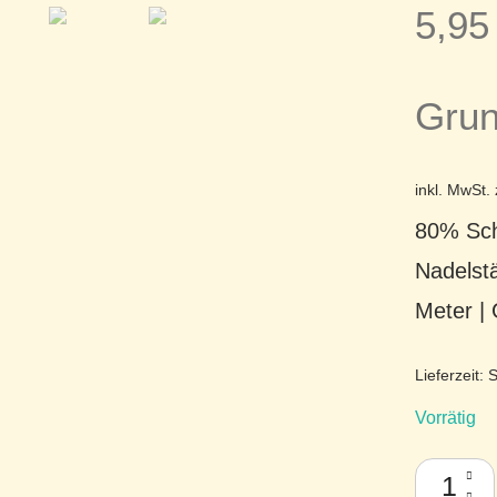
5,9
Grun
inkl. MwSt.
80% Sch
Nadelst
Meter |
Lieferzeit:
S
Vorrätig
Filcolana 