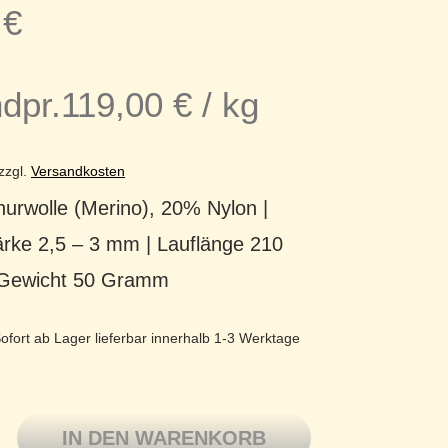
5
€
dpr.
119,00
€
/
kg
zzgl.
Versandkosten
urwolle (Merino), 20% Nylon |
ärke 2,5 – 3 mm | Lauflänge 210
 Gewicht 50 Gramm
ofort ab Lager lieferbar innerhalb 1-3 Werktage
Arwetta Merinowolle mit Nylon superwash 251 Electric Yellow 
IN DEN WARENKORB