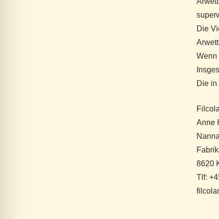
Arwett
super
Die Vi
Arwett
Wenn S
Insges
Die in
Filcol
Anne H
Nanna
Fabrik
8620 K
Tlf: +
filcol