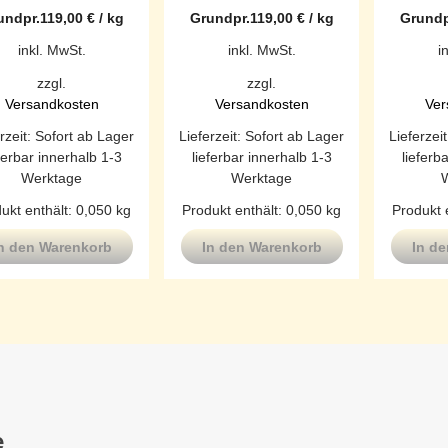
undpr.
119,00
€
/
kg
Grundpr.
119,00
€
/
kg
Grundp
inkl. MwSt.
inkl. MwSt.
i
zzgl.
zzgl.
Versandkosten
Versandkosten
Ver
rzeit:
Sofort ab Lager
Lieferzeit:
Sofort ab Lager
Lieferzei
ferbar innerhalb 1-3
lieferbar innerhalb 1-3
lieferb
Werktage
Werktage
ukt enthält: 0,050
kg
Produkt enthält: 0,050
kg
Produkt 
n den Warenkorb
In den Warenkorb
In d
e