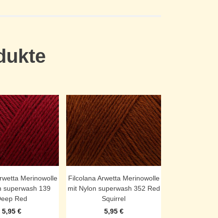
dukte
Arwetta Merinowolle
Filcolana Arwetta Merinowolle
n superwash 139
mit Nylon superwash 352 Red
eep Red
Squirrel
5,95
€
5,95
€