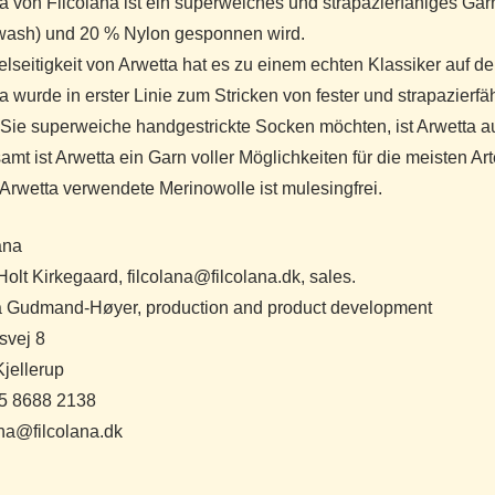
a von Filcolana ist ein superweiches und strapazierfähiges Ga
wash) und 20 % Nylon gesponnen wird.
elseitigkeit von Arwetta hat es zu einem echten Klassiker auf
a wurde in erster Linie zum Stricken von fester und strapazierfäh
ie superweiche handgestrickte Socken möchten, ist Arwetta a
amt ist Arwetta ein Garn voller Möglichkeiten für die meisten Ar
 Arwetta verwendete Merinowolle ist mulesingfrei.
ana
olt Kirkegaard, filcolana@filcolana.dk, sales.
 Gudmand-Høyer, production and product development
svej 8
jellerup
45 8688 2138
ana@filcolana.dk