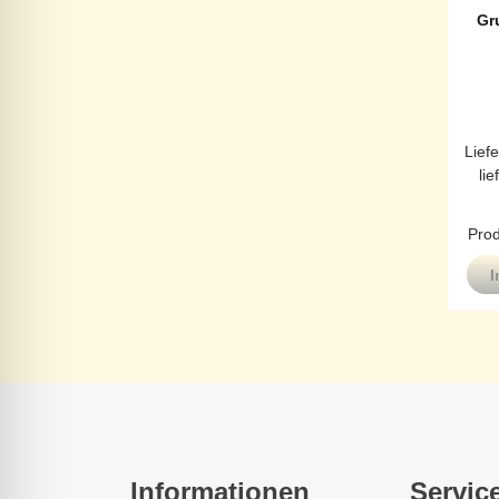
Gr
Liefe
lie
Prod
I
Informationen
Servic