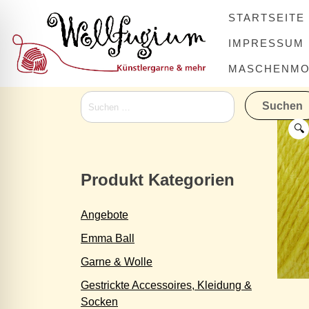
Skip
STARTSEITE
to
content
IMPRESSUM
MASCHENMOV
Suchen
nach:
🔍
Produkt Kategorien
Angebote
Emma Ball
Garne & Wolle
Gestrickte Accessoires, Kleidung &
Socken