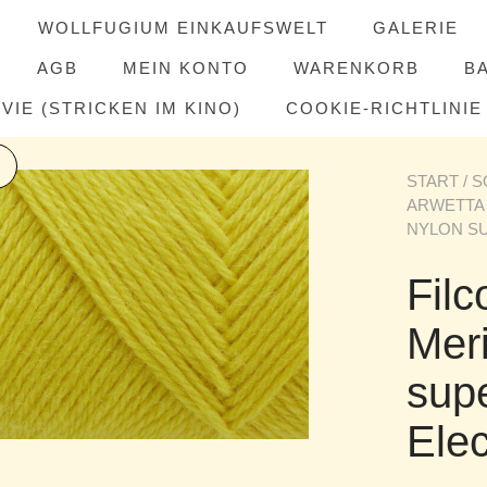
WOLLFUGIUM EINKAUFSWELT
GALERIE
AGB
MEIN KONTO
WARENKORB
B
IE (STRICKEN IM KINO)
COOKIE-RICHTLINIE 
START
/
S
ARWETTA
NYLON S
Filc
Mer
sup
Elec