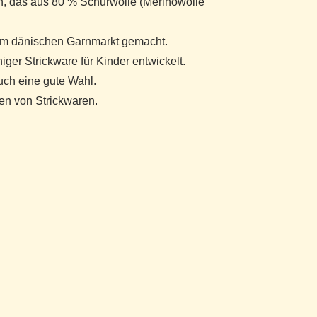
rn, das aus 80 % Schurwolle (Merinowolle
 dem dänischen Garnmarkt gemacht.
iger Strickware für Kinder entwickelt.
uch eine gute Wahl.
ten von Strickwaren.