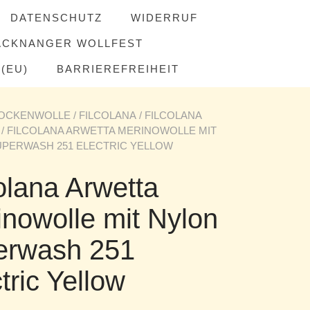
DATENSCHUTZ
WIDERRUF
ACKNANGER WOLLFEST
(EU)
BARRIEREFREIHEIT
OCKENWOLLE
/
FILCOLANA
/
FILCOLANA
/ FILCOLANA ARWETTA MERINOWOLLE MIT
UPERWASH 251 ELECTRIC YELLOW
olana Arwetta
inowolle mit Nylon
erwash 251
tric Yellow