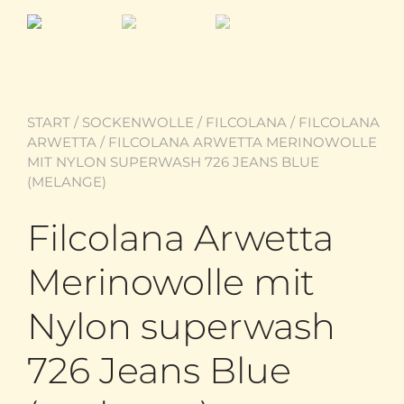
START
/
SOCKENWOLLE
/
FILCOLANA
/
FILCOLANA
ARWETTA
/ FILCOLANA ARWETTA MERINOWOLLE
MIT NYLON SUPERWASH 726 JEANS BLUE
(MELANGE)
Filcolana Arwetta
Merinowolle mit
Nylon superwash
726 Jeans Blue