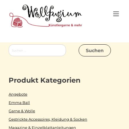
Skip
to
Tog
content
nav
Suchen
nach:
Produkt Kategorien
Angebote
Emma Ball
Garne & Wolle
Gestrickte Accessoires, Kleidung & Socken
Magazine & Einzelblattanleitungen