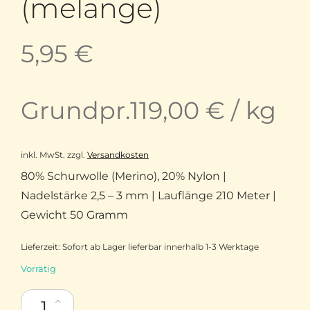
(melange)
5,95
€
Grundpr.
119,00
€
/
kg
inkl. MwSt.
zzgl.
Versandkosten
80% Schurwolle (Merino), 20% Nylon |
Nadelstärke 2,5 – 3 mm | Lauflänge 210 Meter |
Gewicht 50 Gramm
Lieferzeit:
Sofort ab Lager lieferbar innerhalb 1-3 Werktage
Vorrätig
Filcolana Arwetta Merinowolle mit Nylon superwash 726 Jeans