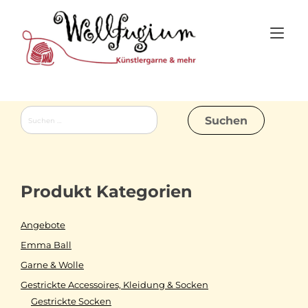
Skip
to
Tog
content
nav
Suchen
nach:
Produkt Kategorien
Angebote
Emma Ball
Garne & Wolle
Gestrickte Accessoires, Kleidung & Socken
Gestrickte Socken