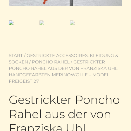
START
/
GESTRICKTE ACCESSOIRES, KLEIDUNG &
SOCKEN
/
PONCHO RAHEL
/ GESTRICKTER
PONCHO RAHEL AUS DER VON FRANZISKA UHL
HANDGEFÄRBTEN MERINOWOLLE – MODELL
FREIGEIST 27
Gestrickter Poncho
Rahel aus der von
Franziska Uhl