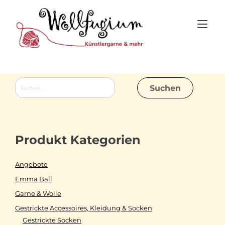
Skip
to
Tog
content
nav
Suchen
nach:
Produkt Kategorien
Angebote
Emma Ball
Garne & Wolle
Gestrickte Accessoires, Kleidung & Socken
Gestrickte Socken