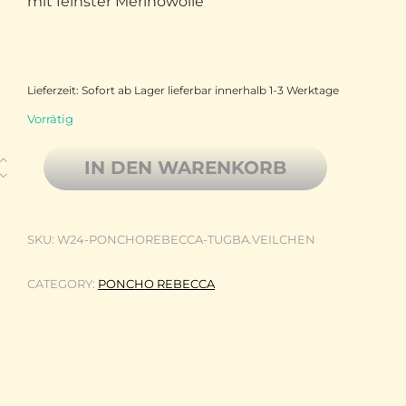
mit feinster Merinowolle
Lieferzeit:
Sofort ab Lager lieferbar innerhalb 1-3 Werktage
Vorrätig
Gestrickter Poncho Rebecca aus der von Franziska Uhl handgefä
IN DEN WARENKORB
SKU:
W24-PONCHOREBECCA-TUGBA.VEILCHEN
CATEGORY:
PONCHO REBECCA