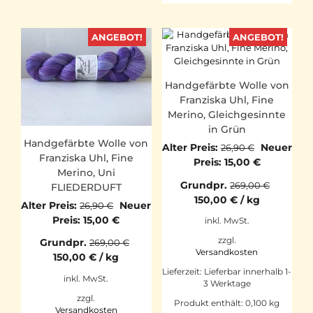
ANGEBOT!
ANGEBOT!
Handgefärbte Wolle von
Franziska Uhl, Fine
Merino, Gleichgesinnte
in Grün
Handgefärbte Wolle von
Ursprüngl
Alter Preis:
Neuer
26,90
€
Franziska Uhl, Fine
Preis
Aktueller
Preis:
15,00
€
Merino, Uni
war:
Preis
Grundpr.
269,00
€
FLIEDERDUFT
26,90 €
ist:
150,00
€
/
kg
Ursprünglicher
Alter Preis:
Neuer
15,00 €.
26,90
€
Preis
Aktueller
Preis:
15,00
€
inkl. MwSt.
war:
Preis
zzgl.
Grundpr.
269,00
€
26,90 €
ist:
Versandkosten
150,00
€
/
kg
15,00 €.
Lieferzeit:
Lieferbar innerhalb 1-
inkl. MwSt.
3 Werktage
zzgl.
Produkt enthält: 0,100
kg
Versandkosten