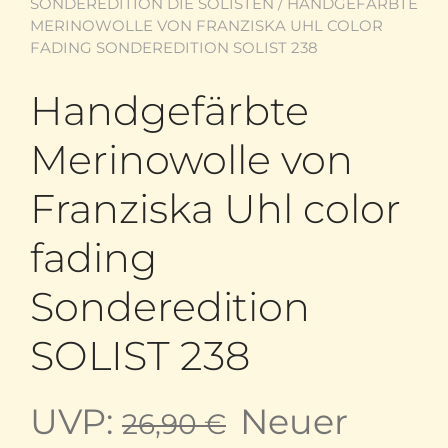
SONDEREDITION DIE SOLISTEN
/ HANDGEFÄRBTE
MERINOWOLLE VON FRANZISKA UHL COLOR
FADING SONDEREDITION SOLIST 238
Handgefärbte
Merinowolle von
Franziska Uhl color
fading
Sonderedition
SOLIST 238
Ursprünglic
UVP:
Neuer
26,90
€