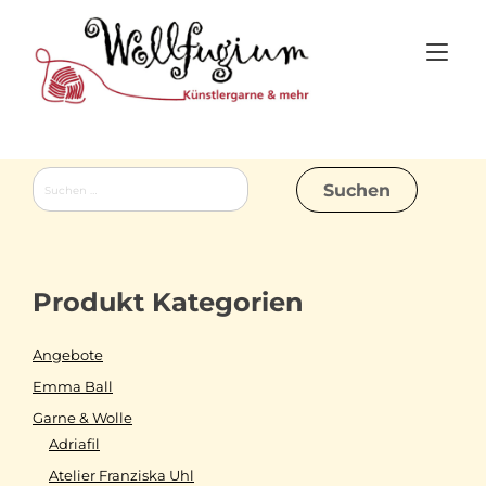
Skip
to
Tog
content
nav
Suchen
nach:
Produkt Kategorien
Angebote
Emma Ball
Garne & Wolle
Adriafil
Atelier Franziska Uhl