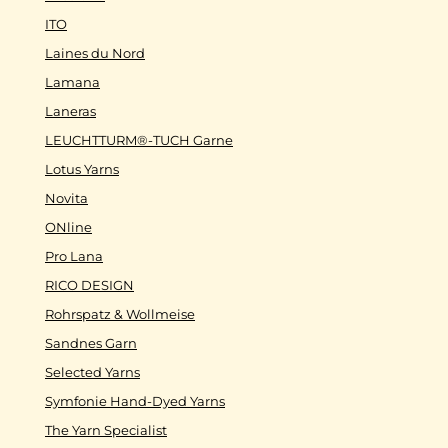
ITO
Laines du Nord
Lamana
Laneras
LEUCHTTURM®-TUCH Garne
Lotus Yarns
Novita
ONline
Pro Lana
RICO DESIGN
Rohrspatz & Wollmeise
Sandnes Garn
Selected Yarns
Symfonie Hand-Dyed Yarns
The Yarn Specialist