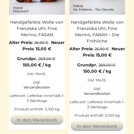
Handgefärbte Wolle von
Handgefärbte Wolle von
Franziska Uhl, Fine
Franziska Uhl, Fine
Merino, FASAN
Merino, FARAH – Die
Fröhliche
Ursprünglicher
Alter Preis:
Neuer
26,90
€
Preis
Aktueller
Ursprüngl
Preis:
15,00
€
Alter Preis:
Neuer
26,90
€
war:
Preis
Preis
Aktueller
Preis:
15,00
€
Grundpr.
269,00
€
26,90 €
ist:
war:
Preis
150,00
€
/
kg
Grundpr.
269,00
€
15,00 €.
26,90 €
ist:
150,00
€
/
kg
15,00 €.
inkl. MwSt.
inkl. MwSt.
zzgl.
Versandkosten
zzgl.
Versandkosten
Lieferzeit:
Lieferbar innerhalb 1-
3 Werktage
Lieferzeit:
Lieferbar innerhalb 1-
3 Werktage
Produkt enthält: 0,100
kg
Produkt enthält: 0,100
kg
In den Warenkorb
In den Warenkorb