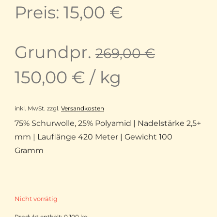
Preis
Aktueller
Preis:
15,00
€
war:
Preis
Grundpr.
269,00
€
26,90 €
ist:
150,00
€
/
kg
15,00 €.
inkl. MwSt.
zzgl.
Versandkosten
75% Schurwolle, 25% Polyamid | Nadelstärke 2,5+
mm | Lauflänge 420 Meter | Gewicht 100
Gramm
Nicht vorrätig
Produkt enthält: 0,100
kg