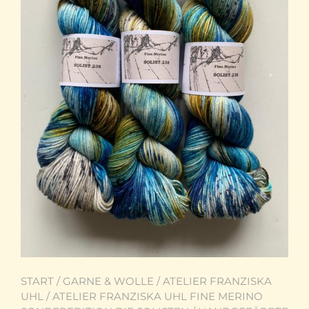
START
/
GARNE & WOLLE
/
ATELIER FRANZISKA
UHL
/
ATELIER FRANZISKA UHL FINE MERINO