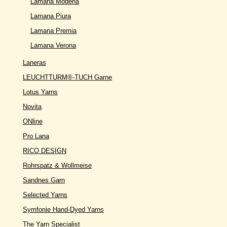
Lamana Modena
Lamana Piura
Lamana Premia
Lamana Verona
Laneras
LEUCHTTURM®-TUCH Garne
Lotus Yarns
Novita
ONline
Pro Lana
RICO DESIGN
Rohrspatz & Wollmeise
Sandnes Garn
Selected Yarns
Symfonie Hand-Dyed Yarns
The Yarn Specialist