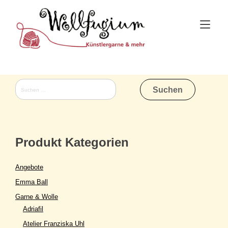
Skip
to
Tog
content
nav
Suchen
nach:
Produkt Kategorien
Angebote
Emma Ball
Garne & Wolle
Adriafil
Atelier Franziska Uhl