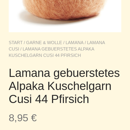
START
/
GARNE & WOLLE
/
LAMANA
/
LAMANA
CUSI
/ LAMANA GEBUERSTETES ALPAKA
KUSCHELGARN CUSI 44 PFIRSICH
Lamana gebuerstetes
Alpaka Kuschelgarn
Cusi 44 Pfirsich
8,95
€