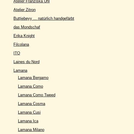
Atelier Franziska Uhl
Atelier Zitron
Buttjebeyy ... natürlich handgefärbt
das Mondschaf
Erika Knight
Filcolana
ITO
Laines du Nord
Lamana
Lamana Bergamo
Lamana Como
Lamana Como Tweed
Lamana Cosma
Lamana Cusi
Lamana Ica
Lamana Milano