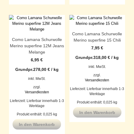
Como Lamana Schurwolle
Como Lamana Schurwolle
Merino superfine 15 Chili
Merino superfine 12M Jeans
7,95
€
Melange
Grundpr.
318,00
€
/
kg
6,95
€
inkl. MwSt.
Grundpr.
278,00
€
/
kg
zzgl.
inkl. MwSt.
Versandkosten
zzgl.
Lieferzeit:
Lieferbar innerhalb 1-3
Versandkosten
Werktage
Lieferzeit:
Lieferbar innerhalb 1-3
Produkt enthält: 0,025
kg
Werktage
In den Warenkorb
Produkt enthält: 0,025
kg
In den Warenkorb