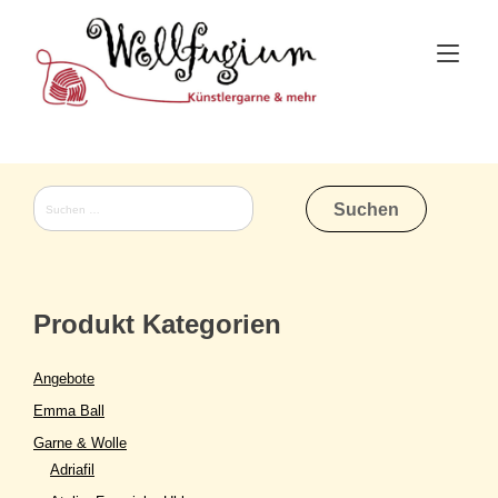
Skip
to
Tog
content
nav
Suchen
nach:
Produkt Kategorien
Angebote
Emma Ball
Garne & Wolle
Adriafil