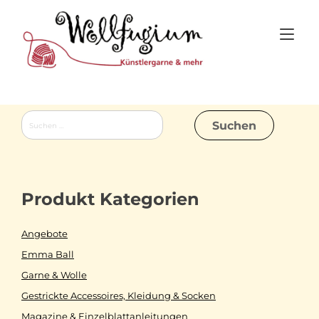
Skip
to
Tog
content
nav
Suchen
nach:
Produkt Kategorien
Angebote
Emma Ball
Garne & Wolle
Gestrickte Accessoires, Kleidung & Socken
Magazine & Einzelblattanleitungen