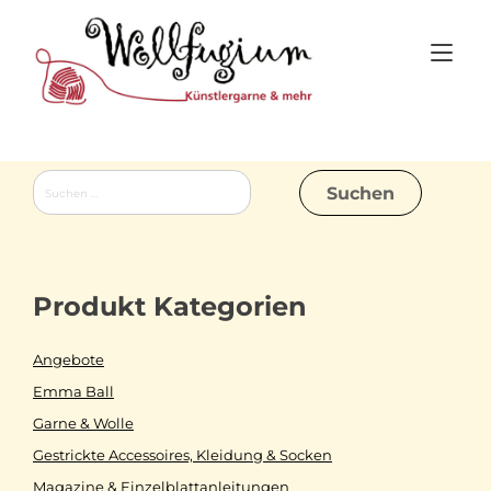
Skip
to
Tog
content
nav
Suchen
nach:
Produkt Kategorien
Angebote
Emma Ball
Garne & Wolle
Gestrickte Accessoires, Kleidung & Socken
Magazine & Einzelblattanleitungen