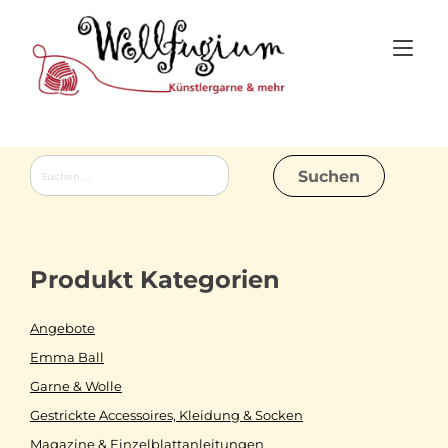
Skip
to
Tog
content
nav
Suchen
nach:
Produkt Kategorien
Angebote
Emma Ball
Garne & Wolle
Gestrickte Accessoires, Kleidung & Socken
Magazine & Einzelblattanleitungen