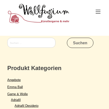
Skip
to
Tog
content
nav
Suchen
nach:
Produkt Kategorien
Angebote
Emma Ball
Garne & Wolle
Adriafil
Adriafil Desiderio