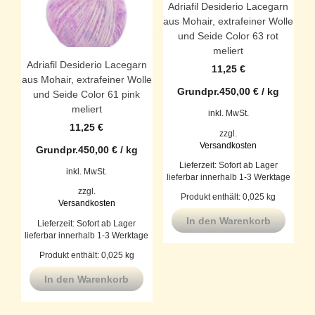
Adriafil Desiderio Lacegarn
aus Mohair, extrafeiner Wolle
und Seide Color 63 rot
meliert
Adriafil Desiderio Lacegarn
11,25
€
aus Mohair, extrafeiner Wolle
Grundpr.
450,00
€
/
kg
und Seide Color 61 pink
meliert
inkl. MwSt.
11,25
€
zzgl.
Versandkosten
Grundpr.
450,00
€
/
kg
Lieferzeit:
Sofort ab Lager
inkl. MwSt.
lieferbar innerhalb 1-3 Werktage
zzgl.
Produkt enthält: 0,025
kg
Versandkosten
In den Warenkorb
Lieferzeit:
Sofort ab Lager
lieferbar innerhalb 1-3 Werktage
Produkt enthält: 0,025
kg
In den Warenkorb