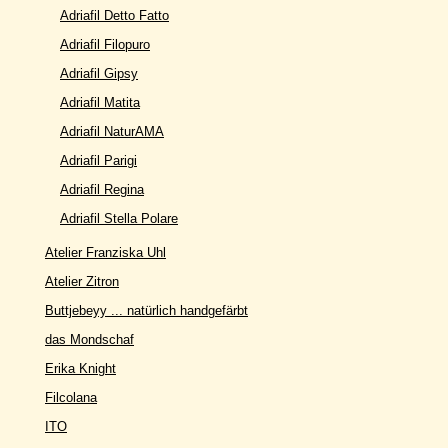
Adriafil Detto Fatto
Adriafil Filopuro
Adriafil Gipsy
Adriafil Matita
Adriafil NaturAMA
Adriafil Parigi
Adriafil Regina
Adriafil Stella Polare
Atelier Franziska Uhl
Atelier Zitron
Buttjebeyy ... natürlich handgefärbt
das Mondschaf
Erika Knight
Filcolana
ITO