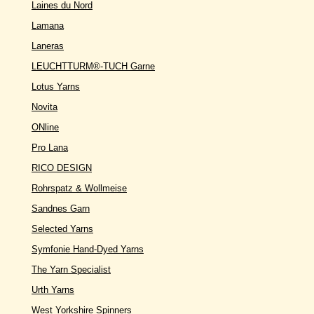
Laines du Nord
Lamana
Laneras
LEUCHTTURM®-TUCH Garne
Lotus Yarns
Novita
ONline
Pro Lana
RICO DESIGN
Rohrspatz & Wollmeise
Sandnes Garn
Selected Yarns
Symfonie Hand-Dyed Yarns
The Yarn Specialist
Urth Yarns
West Yorkshire Spinners