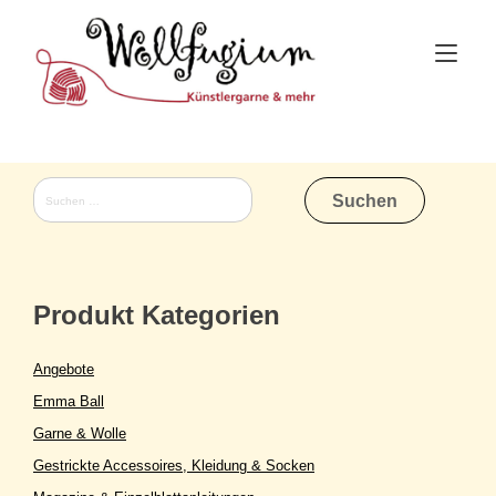
Skip
to
Tog
content
nav
Suchen
nach:
Produkt Kategorien
Angebote
Emma Ball
Garne & Wolle
Gestrickte Accessoires, Kleidung & Socken