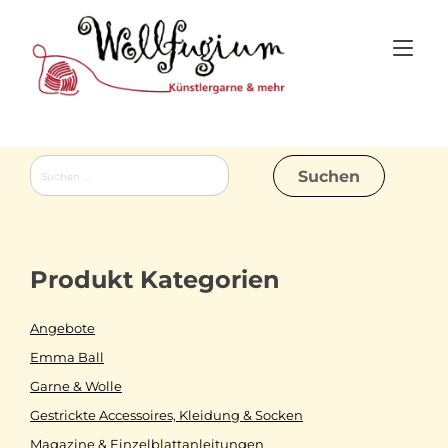
Skip
to
Tog
content
nav
Suchen
nach:
Produkt Kategorien
Angebote
Emma Ball
Garne & Wolle
Gestrickte Accessoires, Kleidung & Socken
Magazine & Einzelblattanleitungen