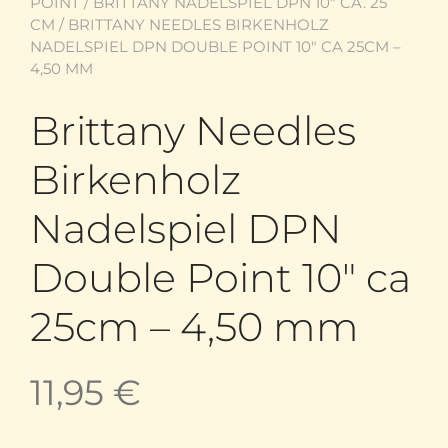
POINT
/
BRITTANY NADELSPIEL DPN 10" CA. 25
CM
/ BRITTANY NEEDLES BIRKENHOLZ
NADELSPIEL DPN DOUBLE POINT 10″ CA 25CM –
4,50 MM
Brittany Needles
Birkenholz
Nadelspiel DPN
Double Point 10″ ca
25cm – 4,50 mm
11,95
€