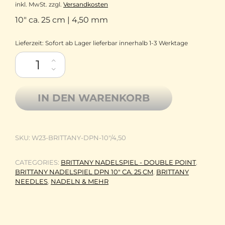
inkl. MwSt.
zzgl.
Versandkosten
10″ ca. 25 cm | 4,50 mm
Lieferzeit:
Sofort ab Lager lieferbar innerhalb 1-3 Werktage
Brittany Needles Birkenholz Nadelspiel DPN Double Point 10"
IN DEN WARENKORB
SKU:
W23-BRITTANY-DPN-10"/4,50
CATEGORIES:
BRITTANY NADELSPIEL - DOUBLE POINT
,
BRITTANY NADELSPIEL DPN 10" CA. 25 CM
,
BRITTANY
NEEDLES
,
NADELN & MEHR