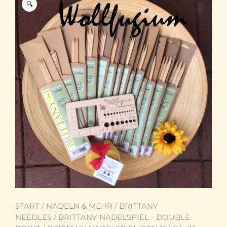
🔍
START
/
NADELN & MEHR
/
BRITTANY
NEEDLES
/
BRITTANY NADELSPIEL - DOUBLE