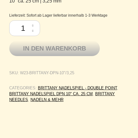
10″ ca. 25 cm | 3,25 mm
Lieferzeit:
Sofort ab Lager lieferbar innerhalb 1-3 Werktage
Brittany Needles Birkenholz Nadelspiel DPN Double Point 10" ca 25cm
IN DEN WARENKORB
SKU:
W23-BRITTANY-DPN-10"/3,25
CATEGORIES:
BRITTANY NADELSPIEL - DOUBLE POINT
,
BRITTANY NADELSPIEL DPN 10" CA. 25 CM
,
BRITTANY
NEEDLES
,
NADELN & MEHR