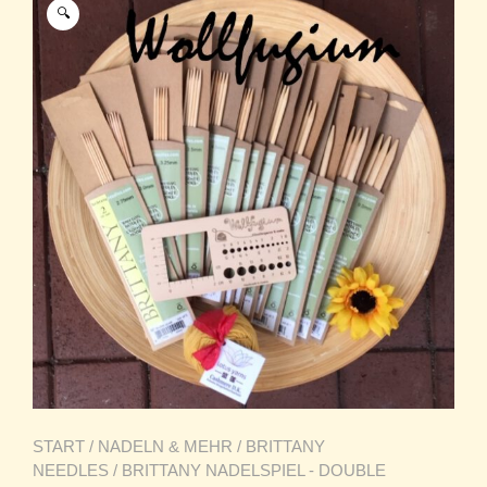
🔍
START
/
NADELN & MEHR
/
BRITTANY
NEEDLES
/
BRITTANY NADELSPIEL - DOUBLE