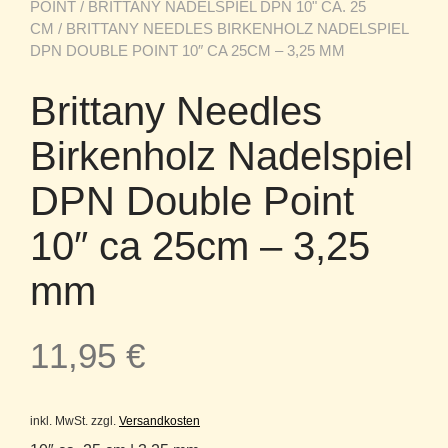
POINT
/
BRITTANY NADELSPIEL DPN 10" CA. 25
CM
/ BRITTANY NEEDLES BIRKENHOLZ NADELSPIEL
DPN DOUBLE POINT 10″ CA 25CM – 3,25 MM
Brittany Needles
Birkenholz Nadelspiel
DPN Double Point
10″ ca 25cm – 3,25
mm
11,95
€
inkl. MwSt.
zzgl.
Versandkosten