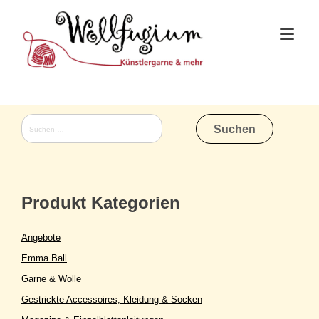
Skip
to
Tog
content
nav
Suchen
nach:
Produkt Kategorien
Angebote
Emma Ball
Garne & Wolle
Gestrickte Accessoires, Kleidung & Socken