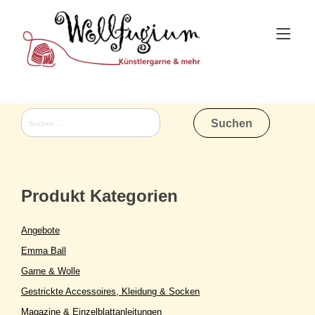
Skip
to
Tog
content
nav
Suchen
nach:
Produkt Kategorien
Angebote
Emma Ball
Garne & Wolle
Gestrickte Accessoires, Kleidung & Socken
Magazine & Einzelblattanleitungen