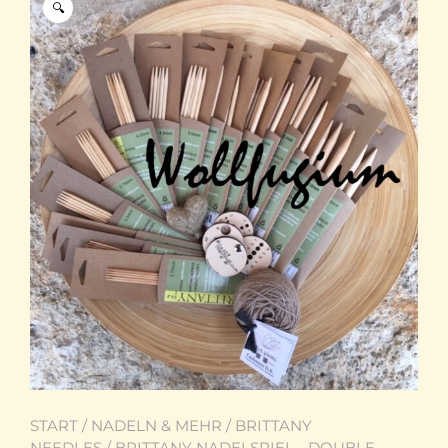
🔍
START
/
NADELN & MEHR
/
BRITTANY
NEEDLES
/
BRITTANY NADELSPIEL - DOUBLE