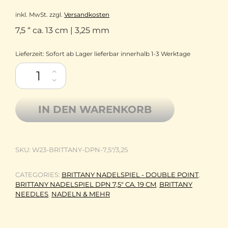
inkl. MwSt.
zzgl.
Versandkosten
7,5 “ ca. 13 cm | 3,25 mm
Lieferzeit:
Sofort ab Lager lieferbar innerhalb 1-3 Werktage
Brittany Needles Birkenholz Nadelspiel DPN Double Point 7,5"
IN DEN WARENKORB
SKU:
W23-BRITTANY-DPN-7,5"/3,25
CATEGORIES:
BRITTANY NADELSPIEL - DOUBLE POINT
,
BRITTANY NADELSPIEL DPN 7,5" CA. 19 CM
,
BRITTANY
NEEDLES
,
NADELN & MEHR