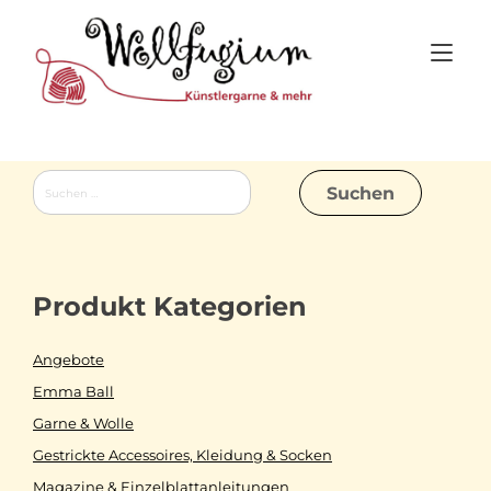
Skip
to
Tog
content
nav
Suchen
nach:
Produkt Kategorien
Angebote
Emma Ball
Garne & Wolle
Gestrickte Accessoires, Kleidung & Socken
Magazine & Einzelblattanleitungen