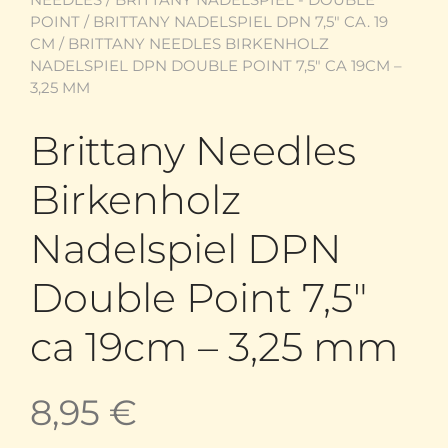
POINT
/
BRITTANY NADELSPIEL DPN 7,5" CA. 19
CM
/ BRITTANY NEEDLES BIRKENHOLZ
NADELSPIEL DPN DOUBLE POINT 7,5″ CA 19CM –
3,25 MM
Brittany Needles
Birkenholz
Nadelspiel DPN
Double Point 7,5″
ca 19cm – 3,25 mm
8,95
€