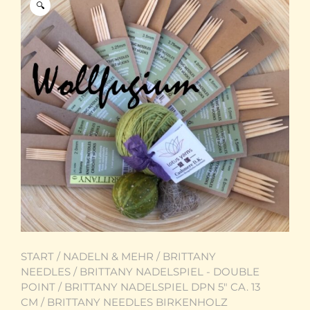
🔍
START
/
NADELN & MEHR
/
BRITTANY
NEEDLES
/
BRITTANY NADELSPIEL - DOUBLE
POINT
/
BRITTANY NADELSPIEL DPN 5" CA. 13
CM
/ BRITTANY NEEDLES BIRKENHOLZ