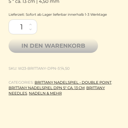
5 “ ca. 13 cm | 4,50 mm
Lieferzeit:
Sofort ab Lager lieferbar innerhalb 1-3 Werktage
Brittany Needles Birkenholz Nadelspiel DPN Double Point 5" c
IN DEN WARENKORB
SKU:
W23-BRITTANY-DPN-5"/4,50
CATEGORIES:
BRITTANY NADELSPIEL - DOUBLE POINT
,
BRITTANY NADELSPIEL DPN 5" CA. 13 CM
,
BRITTANY
NEEDLES
,
NADELN & MEHR