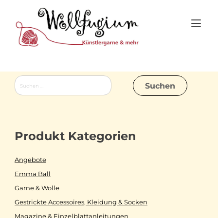
Skip
to
Tog
content
nav
Suchen
nach:
Produkt Kategorien
Angebote
Emma Ball
Garne & Wolle
Gestrickte Accessoires, Kleidung & Socken
Magazine & Einzelblattanleitungen