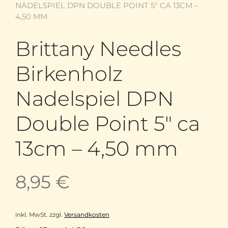
NADELSPIEL DPN DOUBLE POINT 5″ CA 13CM –
4,50 MM
Brittany Needles
Birkenholz
Nadelspiel DPN
Double Point 5″ ca
13cm – 4,50 mm
8,95
€
inkl. MwSt.
zzgl.
Versandkosten