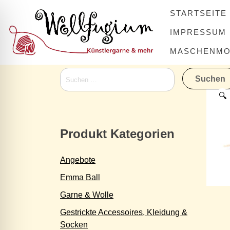
Skip
STARTSEITE
to
content
IMPRESSUM
MASCHENMOV
Suchen
nach:
🔍
Produkt Kategorien
Angebote
Emma Ball
Garne & Wolle
Gestrickte Accessoires, Kleidung &
Socken