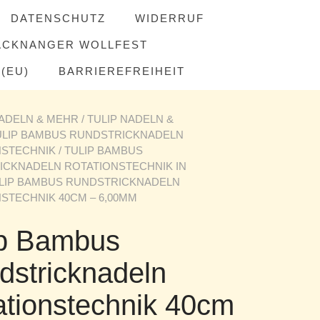
DATENSCHUTZ
WIDERRUF
ACKNANGER WOLLFEST
(EU)
BARRIEREFREIHEIT
ADELN & MEHR
/
TULIP NADELN &
ULIP BAMBUS RUNDSTRICKNADELN
NSTECHNIK
/
TULIP BAMBUS
ICKNADELN ROTATIONSTECHNIK IN
ULIP BAMBUS RUNDSTRICKNADELN
STECHNIK 40CM – 6,00MM
ip Bambus
dstricknadeln
ationstechnik 40cm