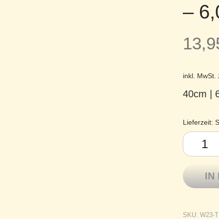
– 6
13,
inkl. MwSt.
40cm |
Lieferzeit:
S
Tulip Bam
IN
SKU:
W23-T