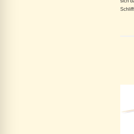
sich d
Schlif