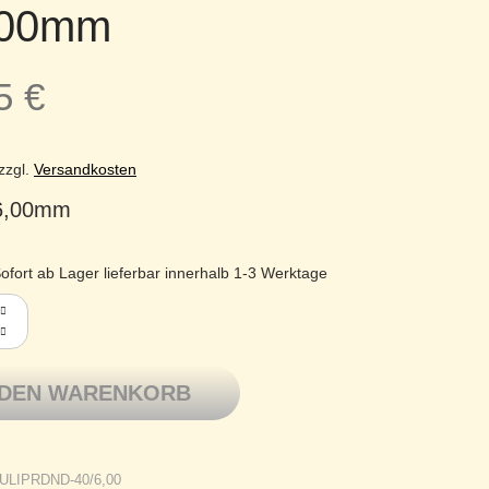
,00mm
95
€
zzgl.
Versandkosten
 6,00mm
ofort ab Lager lieferbar innerhalb 1-3 Werktage
bus Rundstricknadeln Rotationstechnik 40cm - 6,00mm Menge
 DEN WARENKORB
ULIPRDND-40/6,00