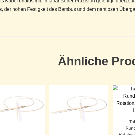
as Kabel endlos mit. In japanischer Präzision gefertigt, überzeu
fs, der hohen Festigkeit des Bambus und dem nahtlosen Überga
Ähnliche Pro
Tu
Rund
Rotation