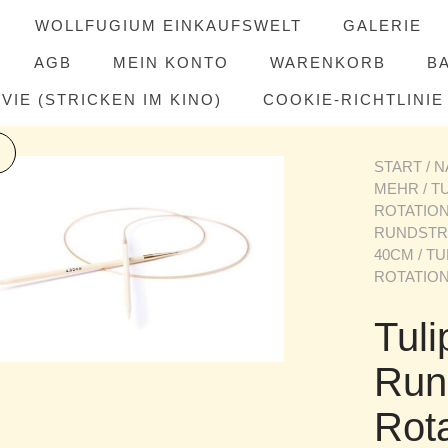
WOLLFUGIUM EINKAUFSWELT
GALERIE
AGB
MEIN KONTO
WARENKORB
B
IE (STRICKEN IM KINO)
COOKIE-RICHTLINIE 
START
/
N
MEHR
/
T
ROTATIO
RUNDSTR
40CM
/ T
ROTATION
Tul
Run
Rot