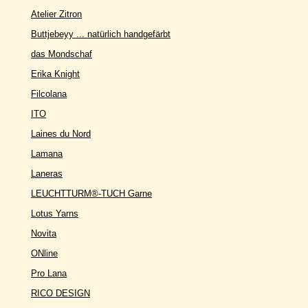
Atelier Zitron
Buttjebeyy ... natürlich handgefärbt
das Mondschaf
Erika Knight
Filcolana
ITO
Laines du Nord
Lamana
Laneras
LEUCHTTURM®-TUCH Garne
Lotus Yarns
Novita
ONline
Pro Lana
RICO DESIGN