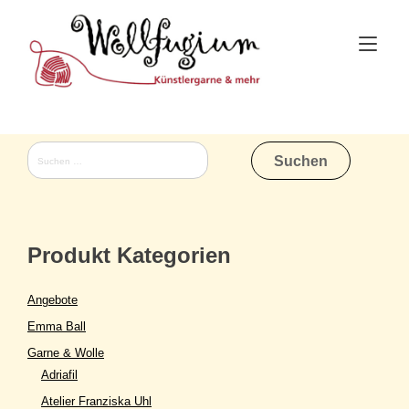
Skip
to
Tog
content
nav
Suchen
nach:
Produkt Kategorien
Angebote
Emma Ball
Garne & Wolle
Adriafil
Atelier Franziska Uhl