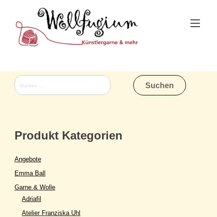
Skip
to
Tog
content
nav
Suchen
nach:
Produkt Kategorien
Angebote
Emma Ball
Garne & Wolle
Adriafil
Atelier Franziska Uhl