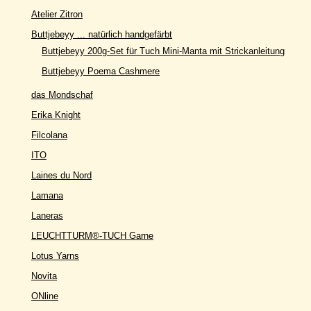
Atelier Zitron
Buttjebeyy ... natürlich handgefärbt
Buttjebeyy 200g-Set für Tuch Mini-Manta mit Strickanleitung
Buttjebeyy Poema Cashmere
das Mondschaf
Erika Knight
Filcolana
ITO
Laines du Nord
Lamana
Laneras
LEUCHTTURM®-TUCH Garne
Lotus Yarns
Novita
ONline