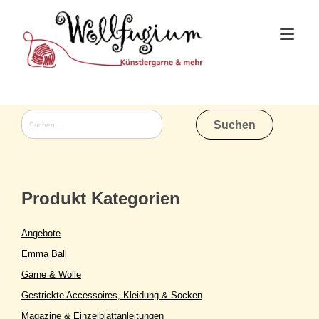
Skip
to
Tog
content
nav
Suchen
nach:
Produkt Kategorien
Angebote
Emma Ball
Garne & Wolle
Gestrickte Accessoires, Kleidung & Socken
Magazine & Einzelblattanleitungen