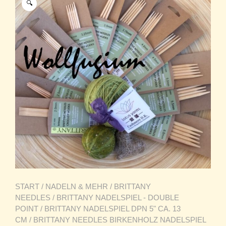
🔍
START
/
NADELN & MEHR
/
BRITTANY
NEEDLES
/
BRITTANY NADELSPIEL - DOUBLE
POINT
/
BRITTANY NADELSPIEL DPN 5" CA. 13
CM
/ BRITTANY NEEDLES BIRKENHOLZ NADELSPIEL