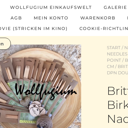
WOLLFUGIUM EINKAUFSWELT
GALERIE
AGB
MEIN KONTO
WARENKORB
IE (STRICKEN IM KINO)
COOKIE-RICHTLIN
START
/
N
NEEDLES
POINT
/
B
CM
/ BRI
DPN DOUB
Bri
Bir
Nad