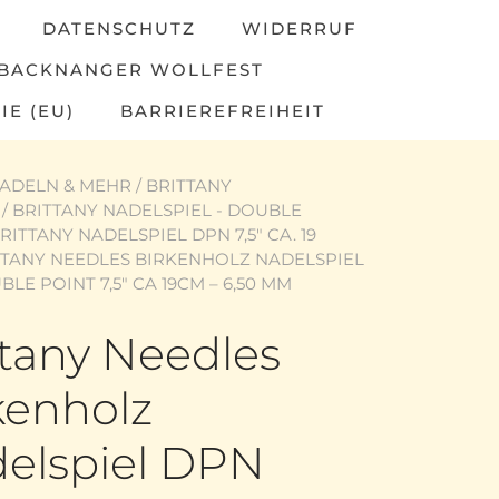
DATENSCHUTZ
WIDERRUF
BACKNANGER WOLLFEST
IE (EU)
BARRIEREFREIHEIT
ADELN & MEHR
/
BRITTANY
/
BRITTANY NADELSPIEL - DOUBLE
RITTANY NADELSPIEL DPN 7,5" CA. 19
TTANY NEEDLES BIRKENHOLZ NADELSPIEL
LE POINT 7,5″ CA 19CM – 6,50 MM
ttany Needles
kenholz
elspiel DPN