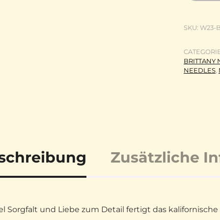
SKU:
W23-B
CATEGORI
BRITTANY N
NEEDLES
,
schreibung
Zusätzliche I
iel Sorgfalt und Liebe zum Detail fertigt das kaliforni