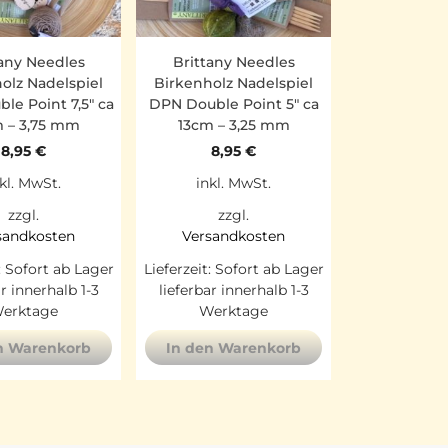
tany Needles
Brittany Needles
olz Nadelspiel
Birkenholz Nadelspiel
le Point 7,5″ ca
DPN Double Point 5″ ca
 – 3,75 mm
13cm – 3,25 mm
8,95
€
8,95
€
kl. MwSt.
inkl. MwSt.
zzgl.
zzgl.
sandkosten
Versandkosten
:
Sofort ab Lager
Lieferzeit:
Sofort ab Lager
ar innerhalb 1-3
lieferbar innerhalb 1-3
erktage
Werktage
n Warenkorb
In den Warenkorb