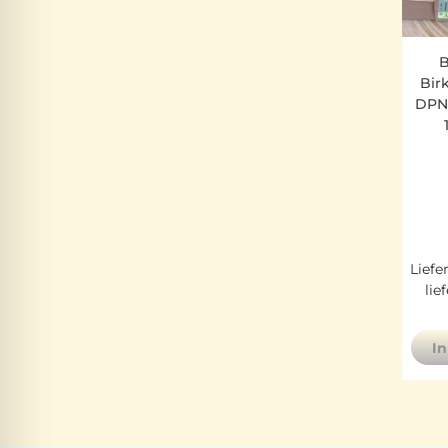
B
Bir
DPN 
Liefe
lie
I