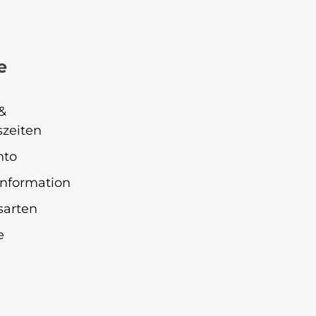
e
&
zeiten
nto
nformation
sarten
e