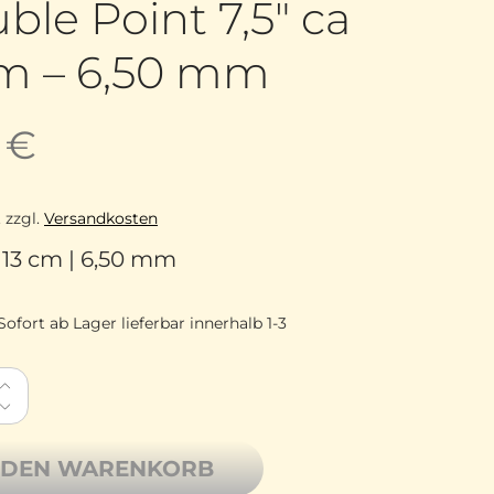
ble Point 7,5″ ca
m – 6,50 mm
5
€
.
zzgl.
Versandkosten
a. 13 cm | 6,50 mm
Sofort ab Lager lieferbar innerhalb 1-3
 Needles Birkenholz Nadelspiel DPN Double Point 7,5" c
 DEN WARENKORB