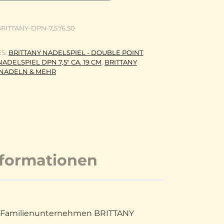
RITTANY-DPN-7,5"/6,50
ES:
BRITTANY NADELSPIEL - DOUBLE POINT
,
ADELSPIEL DPN 7,5" CA. 19 CM
,
BRITTANY
NADELN & MEHR
nformationen
sche Familienunternehmen BRITTANY