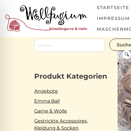
Skip
STARTSEITE
to
content
IMPRESSUM
MASCHENMOV
Suchen
nach:
🔍
Produkt Kategorien
Angebote
Emma Ball
Garne & Wolle
Gestrickte Accessoires,
Kleidung & Socken