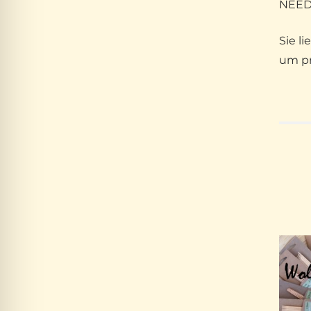
NEEDL
Sie l
um pr