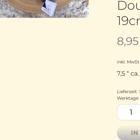
Dou
19c
8,9
inkl. MwSt
7,5 “ c
Lieferzeit:
Werktage
Brittany
IN