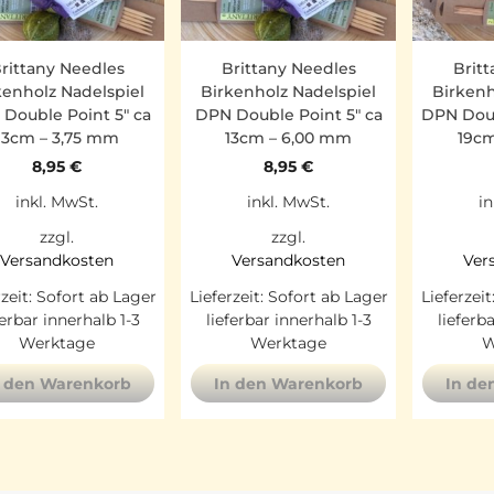
rittany Needles
Brittany Needles
Brit
kenholz Nadelspiel
Birkenholz Nadelspiel
Birkenh
Double Point 5″ ca
DPN Double Point 5″ ca
DPN Doub
13cm – 3,75 mm
13cm – 6,00 mm
19cm
8,95
€
8,95
€
inkl. MwSt.
inkl. MwSt.
in
zzgl.
zzgl.
Versandkosten
Versandkosten
Ver
rzeit:
Sofort ab Lager
Lieferzeit:
Sofort ab Lager
Lieferzeit
ferbar innerhalb 1-3
lieferbar innerhalb 1-3
lieferb
Werktage
Werktage
W
n den Warenkorb
In den Warenkorb
In de